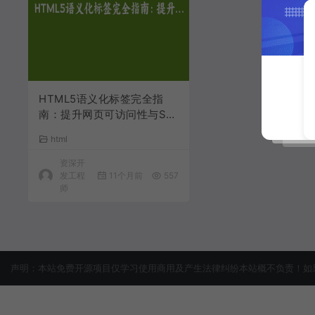
HTML5语义化标签完全指
南：提升网页可访问性与SE
O优化技巧
html
资深开
发工程
11个月前
557
师
声明：本站免费开源项目仅学习使用商用及产生法律纠纷本站概不负责！如果侵犯了您的权