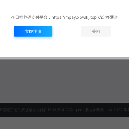
今日推荐码支付平台：https://mpay.xbwlkj.top 稳定多通道
立即注册
关闭
益请发送邮件1506151422@qq.com将立刻删除 || © 2022 淘吗网