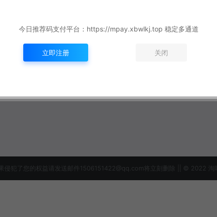
今日推荐码支付平台：https://mpay.xbwlkj.top 稳定多通道
立即注册
关闭
益请发送邮件1506151422@qq.com将立刻删除 || © 2022 淘吗网