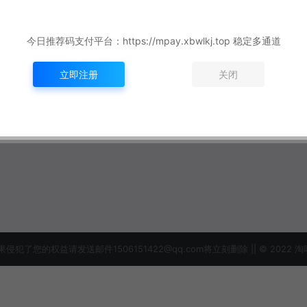
今日推荐码支付平台：https://mpay.xbwlkj.top 稳定多通道
立即注册
关闭
益请发送邮件1506151422@qq.com将立刻删除 || © 2022 淘吗网