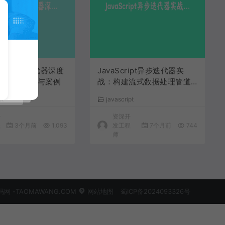
ript 异步迭代器深度
JavaScript异步迭代器实
式数据处理与案例
战：构建流式数据处理管道 |
现代异步编程深度指南
pt
javascript
开
资深开
程
3个月前
1,093
发工程
7个月前
744
师
 -TAOMAWANG.COM
网站地图
蜀ICP备2024093326号