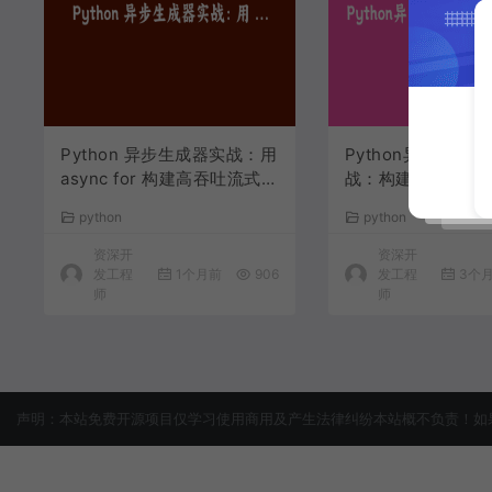
Python 异步生成器实战：用
Python异步生成
async for 构建高吞吐流式数
战：构建高吞吐流
据处理管线
理管道的完整指南
python
python
资深开
资深开
发工程
1个月前
906
发工程
3个
师
师
声明：本站免费开源项目仅学习使用商用及产生法律纠纷本站概不负责！如果侵犯了您的权