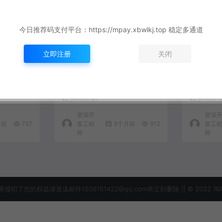
今日推荐码支付平台：https://mpay.xbwlkj.top 稳定多通道
立即注册
关闭
器深度实
JavaScript 异步迭代与流式
JavaSc
式数据处
数据处理：从 Fetch 到 Asy
实战：流
nc Generator
javascript
javascri
资深开
资深
月前
757
发工程
3个月前
912
发工
师
师
益请发送邮件1506151422@qq.com将立刻删除 || © 2022 淘吗网