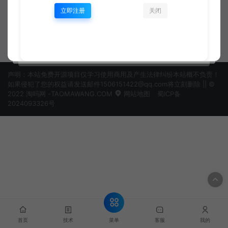
性能优化实战
立即注册
关闭
uniapp
html
资深开发工程师
资深开发工程师
声明：本站免费开源项目仅学习使用商用及产生法律纠纷本站概不负责！
如果侵犯了您的权益请发送邮件1506151422@qq.com将立刻删除 || ©
2022 淘吗网 -TAOMAWANG.COM
网站地图
蜀ICP备
2024093326号
菜单
首页
技术
客服
我的