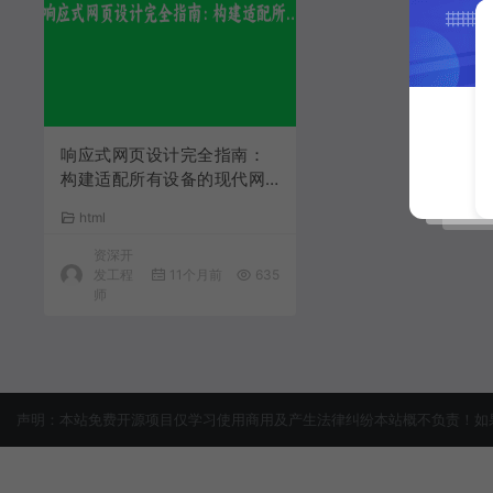
响应式网页设计完全指南：
构建适配所有设备的现代网
站
html
资深开
发工程
11个月前
635
师
声明：本站免费开源项目仅学习使用商用及产生法律纠纷本站概不负责！如果侵犯了您的权