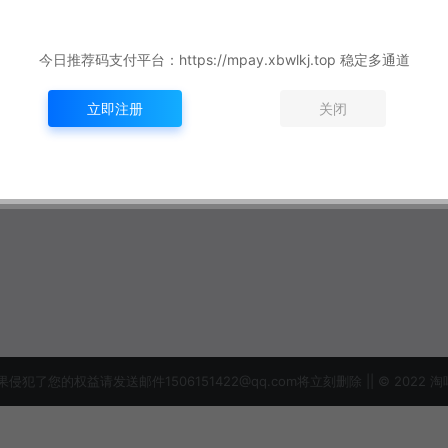
今日推荐码支付平台：https://mpay.xbwlkj.top 稳定多通道
立即注册
关闭
益请发送邮件1506151422@qq.com将立刻删除 || © 2022 淘吗网