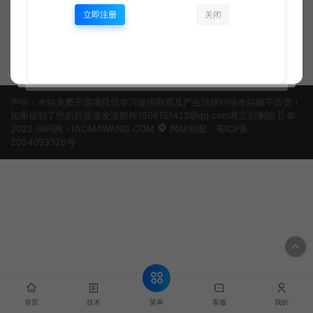
完整指南
南
立即注册
关闭
javascript
thinkphp
资深开发工程师
资深开发工程师
声明：本站免费开源项目仅学习使用商用及产生法律纠纷本站概不负责！
如果侵犯了您的权益请发送邮件1506151422@qq.com将立刻删除 || ©
2022 淘吗网 -TAOMAWANG.COM
网站地图
蜀ICP备
2024093326号
菜单
首页
技术
客服
我的