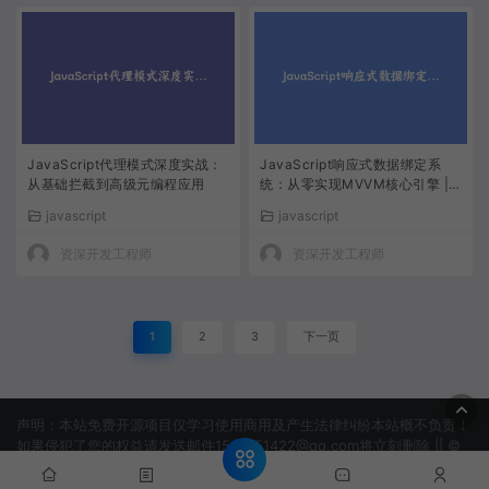
JavaScript代理模式深度实战：
JavaScript响应式数据绑定系
从基础拦截到高级元编程应用
统：从零实现MVVM核心引擎 |
前端架构深度解析
javascript
javascript
资深开发工程师
资深开发工程师
1
2
3
下一页
声明：本站免费开源项目仅学习使用商用及产生法律纠纷本站概不负责！
如果侵犯了您的权益请发送邮件1506151422@qq.com将立刻删除 || ©
2022 淘吗网 -TAOMAWANG.COM
网站地图
蜀ICP备
2024093326号