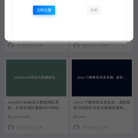
立即注册
关闭
Java 21虚拟线程深度实战：构建
Java 21虚拟线程与Project Rea
百万级并发微服务架构完整指南
ctor构建亿级异步任务处理系统
实战指南
java
java
资深开发工程师
资深开发工程师
JavaScript响应式数据绑定系
Java 17新特性深度实战：虚拟线
统：从零实现轻量级MVVM框架
程与结构化并发在微服务架构中
| 前端进阶教程
的应用
javascript
java
资深开发工程师
资深开发工程师