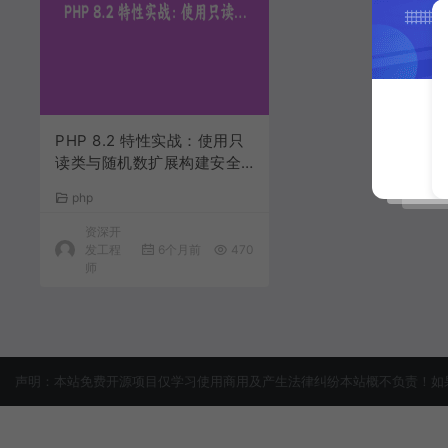
PHP 8.2 特性实战：使用只
读类与随机数扩展构建安全
的API令牌系统 | 深度开发指
php
南
资深开
发工程
6个月前
470
师
声明：本站免费开源项目仅学习使用商用及产生法律纠纷本站概不负责！如果侵犯了您的权