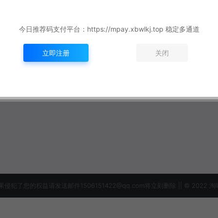
今日推荐码支付平台：https://mpay.xbwlkj.top 稳定多通道
立即注册
关闭
益请发送邮件1506151422@qq.com将立刻删除 || © 2022 淘吗网