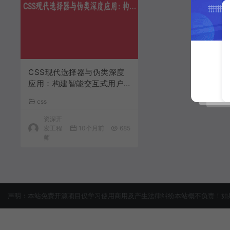
CSS现代选择器与伪类深度
应用：构建智能交互式用户
界面 | 前端开发进阶
css
资深开
发工程
10个月前
685
师
声明：本站免费开源项目仅学习使用商用及产生法律纠纷本站概不负责！如果侵犯了您的权