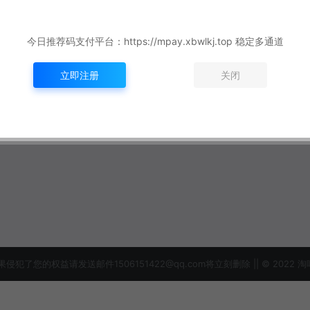
今日推荐码支付平台：https://mpay.xbwlkj.top 稳定多通道
立即注册
关闭
益请发送邮件1506151422@qq.com将立刻删除 || © 2022 淘吗网