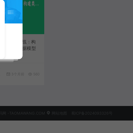
.4属性钩子实战：构
全的动态数据模型
开
程
3个月前
560
 -TAOMAWANG.COM
网站地图
蜀ICP备2024093326号