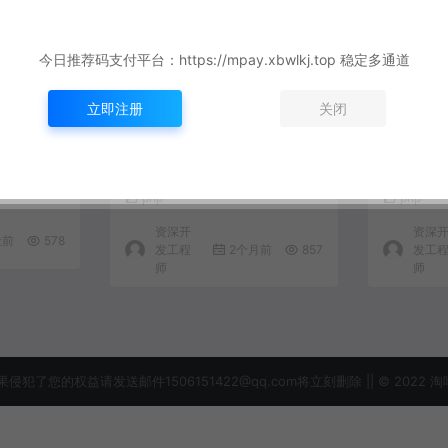
今日推荐码支付平台：https://mpay.xbwlkj.top 稳定多通道
立即注册
关闭
子实战：用
PHP 8.4 属性钩子深度实
PHP 8
壮的模型
战：用全新访问器语法重构
建类型安
数据模型与访问控制
php
php
资深开
资深
天前
578
发工程
2个月前
857
发工
师
师
益请发送邮件1506151422@qq.com将立刻删除 || © 2022 淘吗网