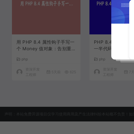
用 PHP 8.4 属性钩子手写一
PHP 8.4 属性钩
个 Money 值对象：告别重
一半代码写出更健
复的 getter/setter
类
php
php
资深开发
资深开发
5天前
625
7
工程师
工程师
声明：本站免费开源项目仅学习使用商用及产生法律纠纷本站概不负责！如果侵犯了您的权