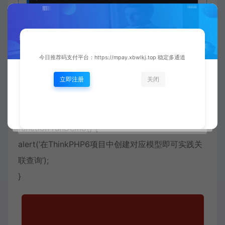
    'user', 

    'products.category',

    'shipping.company'

])

->whereHas('products', function($query) {

    $query->where('price', '>', 100);

今日推荐码支付平台：https://mpay.xbwlkj.top 稳定多通道
})

->order('create_time', 'desc')

立即注册
关闭
->paginate(10);
function runDemo() {
alert(‘在ThinkPHP6项目中创建对应模型即可实践关
联查询’);
}