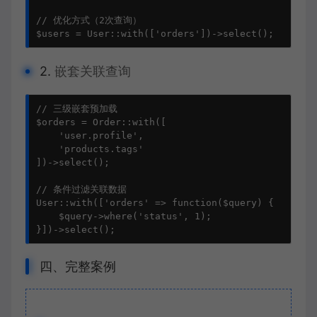
// 优化方式（2次查询）

$users = User::with(['orders'])->select();
2.
嵌套关联查询
// 三级嵌套预加载

$orders = Order::with([

    'user.profile', 

    'products.tags'

])->select();

// 条件过滤关联数据

User::with(['orders' => function($query) {

    $query->where('status', 1);

}])->select();
四、完整案例