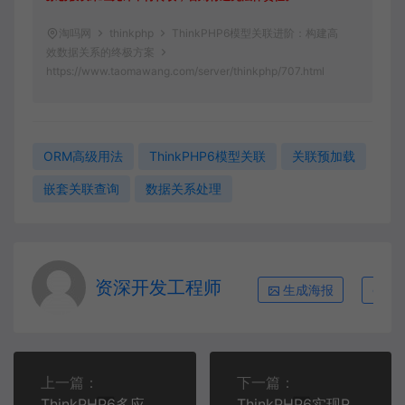
淘吗网
thinkphp
ThinkPHP6模型关联进阶：构建高
效数据关系的终极方案
https://www.taomawang.com/server/thinkphp/707.html
ORM高级用法
ThinkPHP6模型关联
关联预加载
嵌套关联查询
数据关系处理
资深开发工程师
生成海报
复
上一篇：
下一篇：
ThinkPHP6多应用模式深度解析：企业级项目架构实战指南
ThinkPHP6实现RESTful API开发完整教程 - 从入门到实战