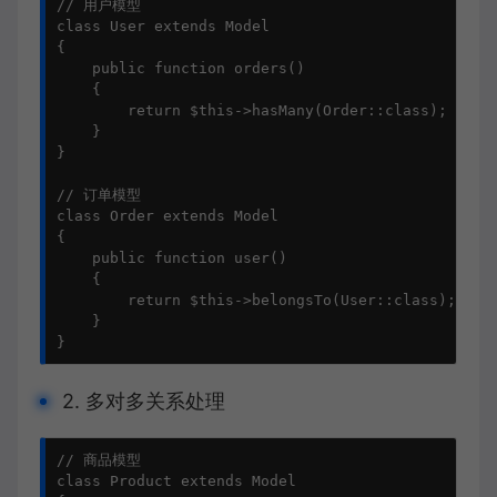
// 用户模型

class User extends Model

{

    public function orders()

    {

        return $this->hasMany(Order::class);

    }

}

// 订单模型

class Order extends Model

{

    public function user()

    {

        return $this->belongsTo(User::class);

    }

}
2. 多对多关系处理
// 商品模型

class Product extends Model
