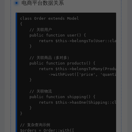
电商平台数据关系
class Order extends Model

{

    // 关联用户

    public function user() {

        return $this->belongsTo(User::class);

    }

    // 关联商品（多对多）

    public function products() {

        return $this->belongsToMany(Product::cla
            ->withPivot(['price', 'quantity']);

    }

    // 关联物流

    public function shipping() {

        return $this->hasOne(Shipping::class);

    }

}

// 复杂查询示例

$orders = Order::with([
