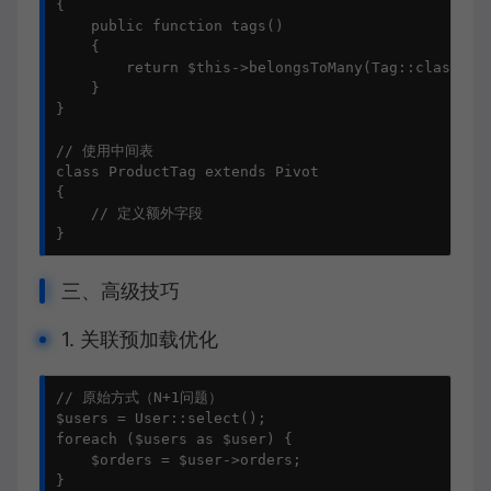
{

    public function tags()

    {

        return $this->belongsToMany(Tag::class);

    }

}

// 使用中间表

class ProductTag extends Pivot

{

    // 定义额外字段

}
三、高级技巧
1. 关联预加载优化
// 原始方式（N+1问题）

$users = User::select();

foreach ($users as $user) {

    $orders = $user->orders;

}
