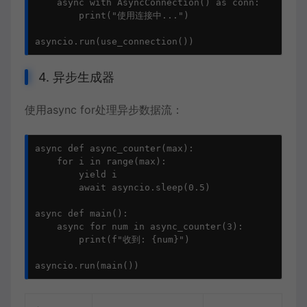
    async with AsyncConnection() as conn:

        print("使用连接中...")

asyncio.run(use_connection())
4. 异步生成器
使用async for处理异步数据流：
async def async_counter(max):

    for i in range(max):

        yield i

        await asyncio.sleep(0.5)

async def main():

    async for num in async_counter(3):

        print(f"收到: {num}")

asyncio.run(main())