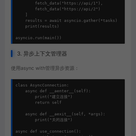
        fetch_data("https://api/1"),

        fetch_data("https://api/2")

    ]

    results = await asyncio.gather(*tasks)

    print(results)

asyncio.run(main())
3. 异步上下文管理器
使用async with管理异步资源：
class AsyncConnection:

    async def __aenter__(self):

        print("建立连接")

        return self

    async def __aexit__(self, *args):

        print("关闭连接")

async def use_connection():
