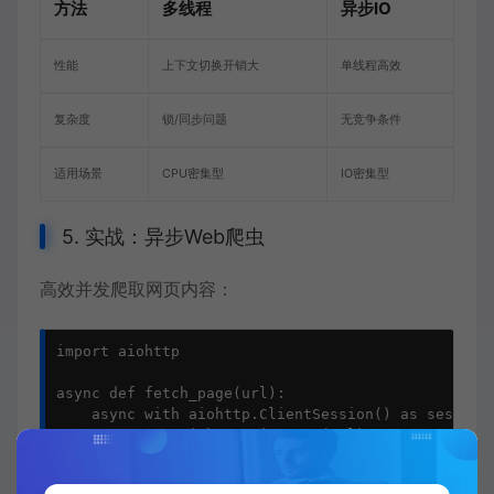
方法
多线程
异步IO
性能
上下文切换开销大
单线程高效
复杂度
锁/同步问题
无竞争条件
适用场景
CPU密集型
IO密集型
5. 实战：异步Web爬虫
高效并发爬取网页内容：
import aiohttp

async def fetch_page(url):

    async with aiohttp.ClientSession() as session:
        async with session.get(url) as response:

            return await response.text()
