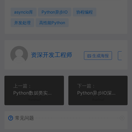
asyncio库
Python异步IO
协程编程
并发处理
高性能Python
资深开发工程师
生成海报
复
上一篇：
下一篇：
Python数据类实战：5个高效数据建模技巧 | Python高级编程
Python异步IO深度实战：构建高性能Web爬虫监控系统
常见问题