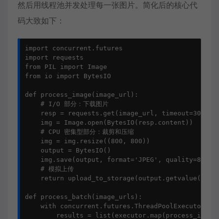
然后用线程池并发处理每一张图片。简化后的核心代
码大致如下：
import concurrent.futures

import requests

from PIL import Image

from io import BytesIO

def process_image(image_url):

    # I/O 部分：下载图片

    resp = requests.get(image_url, timeout=30)

    img = Image.open(BytesIO(resp.content))

    # CPU 密集型部分：裁剪和压缩

    img = img.resize((800, 800))

    output = BytesIO()

    img.save(output, format='JPEG', quality=85)

    # 模拟上传

    return upload_to_storage(output.getvalue())

def process_batch(image_urls):

    with concurrent.futures.ThreadPoolExecutor(max
        results = list(executor.map(process_image,