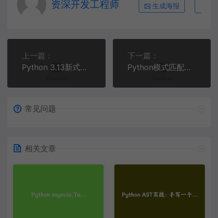
资深开发工程师
生成海报
复
上一篇：
下一篇：
Python 3.13新式类型参数实战：用type语句与简化泛型重构数据处理管道
Python模式匹配实战：用match case替代噩梦级if-else与isinstance
常见问题
相关文章