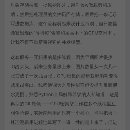
对象存储拉取一批原始图片，用Pillow做裁剪和压
缩，然后把处理后的文件扔回存储，最后把一条记录
写进数据库。这个流程听起来没什么特别，但日志里
频繁出现的“等待IO”告警和居高不下的CPU空闲率，
让我不得不重新审视它的并发模型。
这套服务一开始用的是多线程，因为早期图片很少，
IO占大头。后来业务量涨上来，图片数量从一次几十
张变成了一次几百张，CPU密集的那步裁剪消耗变得
越来越突出。线程池调大之后性能不但没提升反而偶
尔更慢，熟悉Python全局解释器锁的人都知道，这是
典型的GIL瓶颈——CPU密集型工作在多个线程里互
相争抢锁，实际能利用的只有一个核心。当时把核心
处理逻辑用进程池重写了一遍，性能是上来了，但进