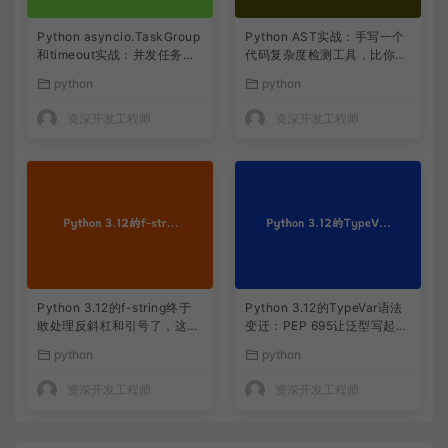
Python asyncio.TaskGroup
Python AST实战：手写一个
和timeout实战：并发任务取
代码复杂度检测工具，比你自
消终于不用靠猜了
己数还准
python
python
资深开发工程师
资深开发工程师
Python 3.12的f-string终于
Python 3.12的TypeVar语法
敢处理反斜杠和引号了，这不
变迁：PEP 695让泛型写起来
是小打小闹
像呼吸一样自然
python
python
资深开发工程师
资深开发工程师