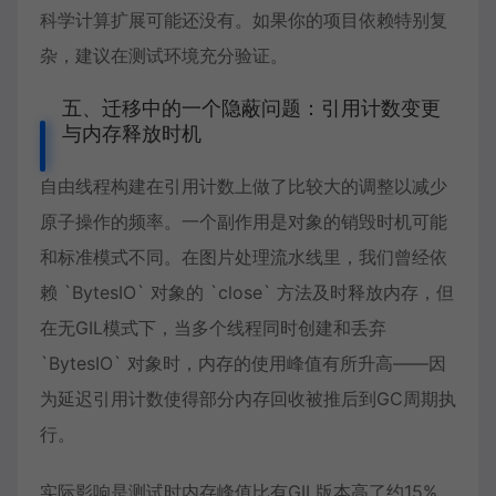
科学计算扩展可能还没有。如果你的项目依赖特别复
杂，建议在测试环境充分验证。
五、迁移中的一个隐蔽问题：引用计数变更
与内存释放时机
自由线程构建在引用计数上做了比较大的调整以减少
原子操作的频率。一个副作用是对象的销毁时机可能
和标准模式不同。在图片处理流水线里，我们曾经依
赖 `BytesIO` 对象的 `close` 方法及时释放内存，但
在无GIL模式下，当多个线程同时创建和丢弃
`BytesIO` 对象时，内存的使用峰值有所升高——因
为延迟引用计数使得部分内存回收被推后到GC周期执
行。
实际影响是测试时内存峰值比有GIL版本高了约15%。