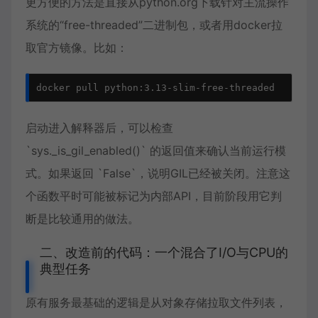
更方便的方法是直接从python.org下载针对主流操作
系统的“free-threaded”二进制包，或者用docker拉
取官方镜像。比如：
docker pull python:3.13-slim-free-threaded
启动进入解释器后，可以检查
`sys._is_gil_enabled()` 的返回值来确认当前运行模
式。如果返回 `False`，说明GIL已经被关闭。注意这
个函数平时可能被标记为内部API，目前阶段用它判
断是比较通用的做法。
二、改造前的代码：一个混合了I/O与CPU的
典型任务
原有服务最基础的逻辑是从对象存储拉取文件列表，