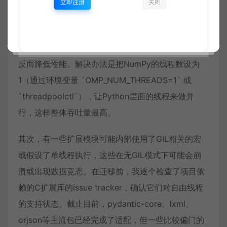
立即注册
关闭
身内部会调用BLAS库，而BLAS库通常有自己的线程
管理。在无GIL模式下，如果同时使用Python多线程
和NumPy的BLAS多线程，可能导致线程过量订阅，
反而降低性能。解决办法是把NumPy的线程数设为
1（通过环境变量 `OMP_NUM_THREADS=1` 或
`threadpoolctl`），让Python层面的线程来做并
行，这样整体吞吐量最高。
其次，有一些扩展模块可能内部使用了GIL相关的宏
或假设了单线程执行，这些在无GIL模式下可能会崩
溃或出现数据竞态。在迁移前，我逐个检查了项目依
赖的C扩展库的issue tracker，确认它们对自由线程
的支持状态。截止目前，pydantic-core、lxml、
orjson等主流包已经完成了适配，但一些比较偏门的