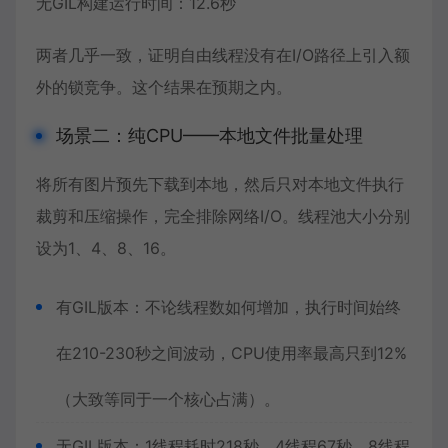
无GIL构建运行时间：12.6秒
两者几乎一致，证明自由线程没有在I/O路径上引入额
外的锁竞争。这个结果在预期之内。
场景二：纯CPU——本地文件批量处理
将所有图片预先下载到本地，然后只对本地文件执行
裁剪和压缩操作，完全排除网络I/O。线程池大小分别
设为1、4、8、16。
有GIL版本：不论线程数如何增加，执行时间始终
在210-230秒之间波动，CPU使用率最高只到12%
（大致等同于一个核心占满）。
无GIL版本：1线程耗时218秒，4线程67秒，8线程