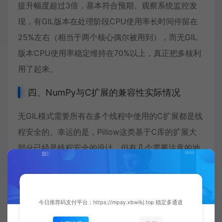
提升幅度超过3倍，基本符合预期。观察系统监控发
现，有GIL版本在处理阶段CPU使用率长时间停留在
25%左右（相当于两个核心偶尔被用到），而无GIL
版本CPU使用率稳定维持在70%以上，真正把多核利
用了起来。
四、NumPy与C扩展的兼容性实际情况
无GIL模式需要所有在多个线程中使用的C扩展都是线
程安全的。幸运的是，Pillow这类基于C库的扩展大
部分已经是线程安全的设计。但有几个需要注意的地
方。
首先，NumPy的情况值得一提。我顺带测试了一个简
今日推荐码支付平台：https://mpay.xbwlkj.top 稳定多通道
单的数值计算任务：用NumPy进行大量矩阵乘法，然
后多线程并发执行不同矩阵。测试中发现，NumPy本