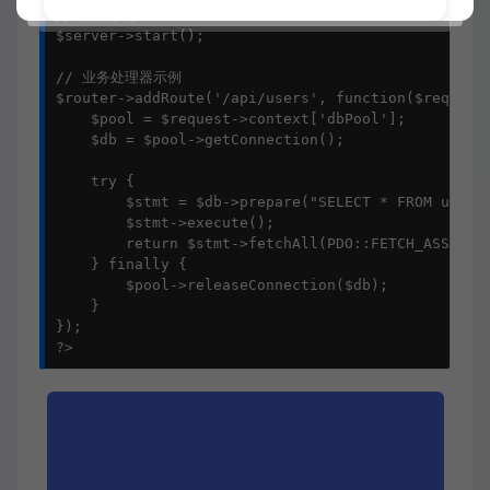
// 启动服务

$server->start();

// 业务处理器示例

$router->addRoute('/api/users', function($request)
    $pool = $request->context['dbPool'];

    $db = $pool->getConnection();

    try {

        $stmt = $db->prepare("SELECT * FROM users 
        $stmt->execute();

        return $stmt->fetchAll(PDO::FETCH_ASSOC);

    } finally {

        $pool->releaseConnection($db);

    }

});

?>