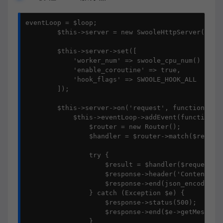
eventLoop = $loop;

        $this->server = new SwooleHttpServer('0.0.
        $this->server->set([

            'worker_num' => swoole_cpu_num() * 2,

            'enable_coroutine' => true,

            'hook_flags' => SWOOLE_HOOK_ALL

        ]);

        $this->server->on('request', function ($re
            $this->eventLoop->addEvent(function() 
                $router = new Router();

                $handler = $router->match($request
                try {

                    $result = $handler($request);

                    $response->header('Content-Typ
                    $response->end(json_encode($re
                } catch (Exception $e) {

                    $response->status(500);

                    $response->end($e->getMessage(
                }
