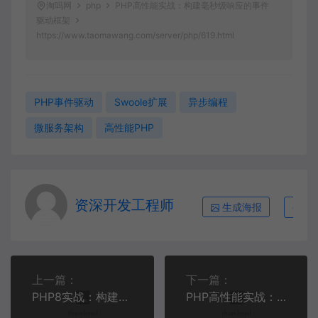
淘吗网
php
PHP高性能实战：构建毫秒级响应的事件
驱动框架
https://www.taomawang.com/server/php/619.html
PHP事件驱动
Swoole扩展
异步编程
微服务架构
高性能PHP
资深开发工程师
生成海报
复
上一篇：
下一篇：
PHP8实战：构建高性能实时日志分析系统
PHP高性能实战：构建智能路由缓存加速系统