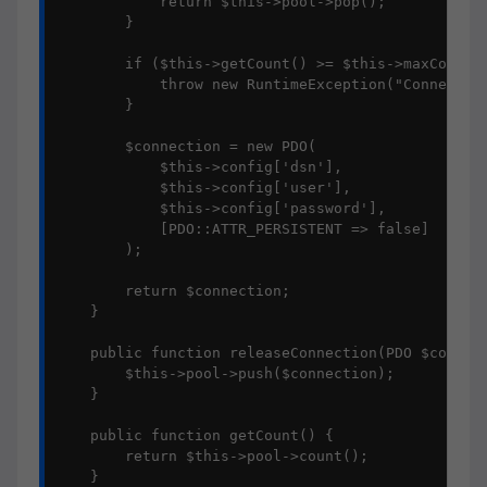
            return $this->pool->pop();

        }

        if ($this->getCount() >= $this->maxConnect
            throw new RuntimeException("Connection
        }

        $connection = new PDO(

            $this->config['dsn'],

            $this->config['user'],

            $this->config['password'],

            [PDO::ATTR_PERSISTENT => false]

        );

        return $connection;

    }

    public function releaseConnection(PDO $connect
        $this->pool->push($connection);

    }

    public function getCount() {

        return $this->pool->count();

    }
