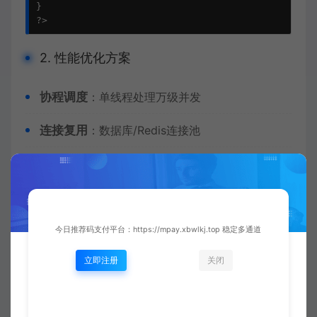
}

?>
2. 性能优化方案
协程调度
：单线程处理万级并发
连接复用
：数据库/Redis连接池
内存优化
：对象池减少GC压力
零拷贝传输
：大文件高效传输
今日推荐码支付平台：https://mpay.xbwlkj.top 稳定多通道
四、完整案例演示
立即注册
关闭
addTimer(1000, function() {

    echo "定时任务执行: ".date('Y-m-d H:i:s').PHP_EO
});
