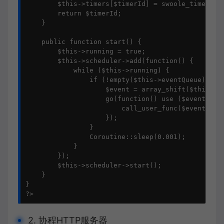
        $this->timers[$timerId] = swoole_timer_tic
        return $timerId;

    }

    public function start() {

        $this->running = true;

        $this->scheduler->add(function() {

            while ($this->running) {

                if (!empty($this->eventQueue)) {

                    $event = array_shift($this->ev
                    go(function() use ($event) {

                        call_user_func($event['cal
                    });

                }

                Coroutine::sleep(0.001);

            }

        });

        $this->scheduler->start();

    }

}

?>
2. 协程HTTP服务器