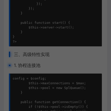
            });

        });

    }

    public function start() {

        $this->server->start();

    }

}

?>
三、高级特性实现
1. 协程连接池
config = $config;

        $this->maxConnections = $max;

        $this->pool = new SplQueue();

    }

    public function getConnection() {

        if (!$this->pool->isEmpty()) {
