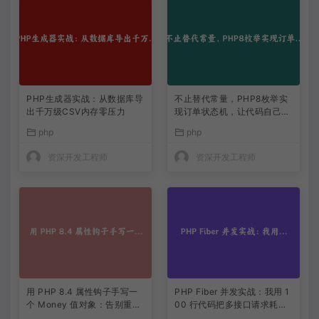
PHP生成器实战：从数据库导
不止替代常量，PHP8枚举实
出千万级CSV内存零压力
现订单状态机，让代码自己说
话
php
php
资深开发工程师
资深开发工程师
用 PHP 8.4 属性钩子手写一
PHP Fiber 并发实战：我用 1
个 Money 值对象：告别重复
00 行代码把多接口请求耗时
的 getter/setter
缩到三分之一