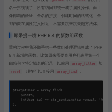
名干扰视线了，所有访问都统一成了属性操作。而且
像邮箱的验证、全名的拼接、创建时间的格式化，全
都内聚在属性定义附近，不需要跳来跳去翻方法体。
顺带提一嘴 PHP 8.4 的新数组函数
重构过程中我还顺手把一些数组处理逻辑换成了 PHP
8.4 新增的函数。比如原来需要查用户列表里第一个
邮箱包含特定域名的记录，以前用
加
array_filter
，现在可以直接用
：
reset
array_find
$targetUser = array_find(

    $users,

    fn(User $u) => str_contains($u->email, '@examp
);
