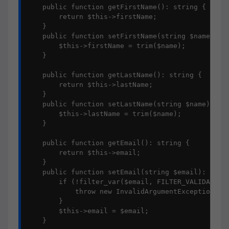
    public function getFirstName(): string {

        return $this->firstName;

    }

    public function setFirstName(string $name): vo
        $this->firstName = trim($name);

    }

    public function getLastName(): string {

        return $this->lastName;

    }

    public function setLastName(string $name): voi
        $this->lastName = trim($name);

    }

    public function getEmail(): string {

        return $this->email;

    }

    public function setEmail(string $email): void 
        if (!filter_var($email, FILTER_VALIDATE_EM
            throw new InvalidArgumentException(
        }

        $this->email = $email;

    }
