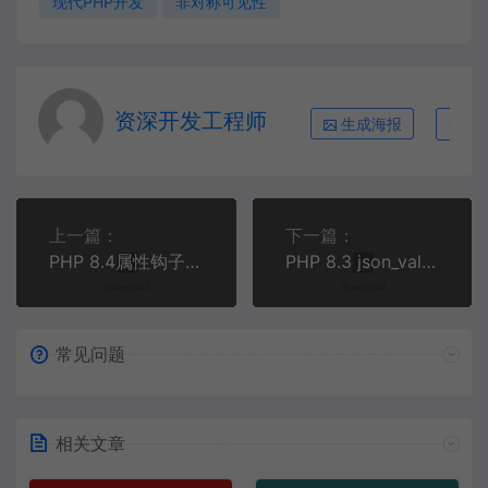
现代PHP开发
非对称可见性
资深开发工程师
生成海报
复
上一篇：
下一篇：
PHP 8.4属性钩子实战：告别冗长getter/setter，让属性直接拥有计算逻辑
PHP 8.3 json_validate() 实战指南：高性能JSON验证的正确打开方式
常见问题
相关文章