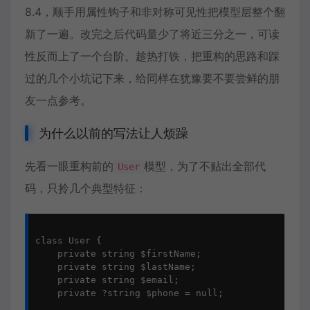
8.4，顺手用属性钩子和
非对称可见性
把模型层整个翻
新了一遍。改完之后代码量少了将近三分之一，可读
性反而上了一个台阶。趁热打铁，把重构的思路和踩
过的几个小坑记下来，给同样在犹豫要不要尝鲜的朋
友一点参考。
为什么以前的写法让人烦躁
先看一眼重构前的
模型，为了不贴出全部代
User
码，只拎几个典型特征：
class User {

    private string $firstName;

    private string $lastName;

    private string $email;

    private ?string $phone = null;
