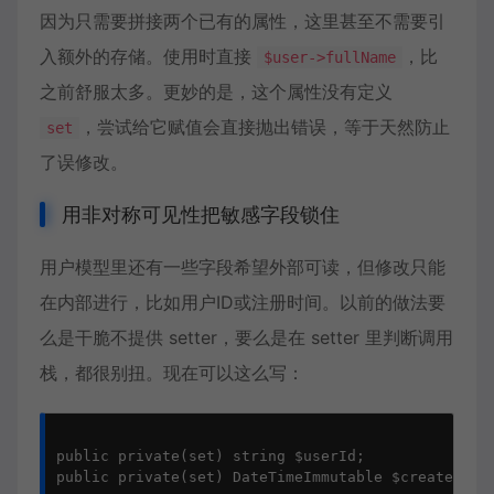
因为只需要拼接两个已有的属性，这里甚至不需要引
入额外的存储。使用时直接
，比
$user->fullName
之前舒服太多。更妙的是，这个属性没有定义
，尝试给它赋值会直接抛出错误，等于天然防止
set
了误修改。
用非对称可见性把敏感字段锁住
用户模型里还有一些字段希望外部可读，但修改只能
在内部进行，比如用户ID或注册时间。以前的做法要
么是干脆不提供 setter，要么是在 setter 里判断调用
栈，都很别扭。现在可以这么写：
public private(set) string $userId;

public private(set) DateTimeImmutable $createdAt;
