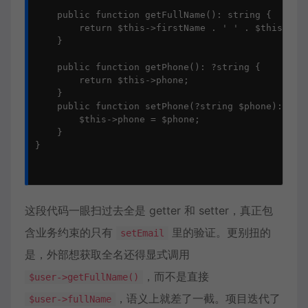
    public function getFullName(): string {

        return $this->firstName . ' ' . $this->las
    }

    public function getPhone(): ?string {

        return $this->phone;

    }

    public function setPhone(?string $phone): void
        $this->phone = $phone;

    }

}

这段代码一眼扫过去全是 getter 和 setter，真正包
含业务约束的只有
里的验证。更别扭的
setEmail
是，外部想获取全名还得显式调用
，而不是直接
$user->getFullName()
，语义上就差了一截。项目迭代了
$user->fullName