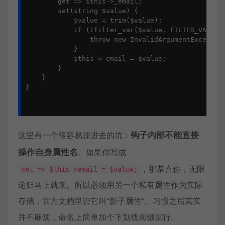
        get => $this->_email;

        set(string $value) {

            $value = trim($value);

            if (!filter_var($value, FILTER_VALIDAT
                throw new InvalidArgumentExcept
            }

            $this->_email = $value;

        }

    }

}

这里有一个很容易踩进去的坑：
钩子内部不能直接
操作自身属性名
。如果你写成
，那恭喜你，无限
set => $this->email = $value;
递归马上就来。所以必须用另一个私有属性作为实际
存储，官方文档里管它叫“影子属性”。习惯之后其实
并不麻烦，命名上简单加个下划线前缀就行。