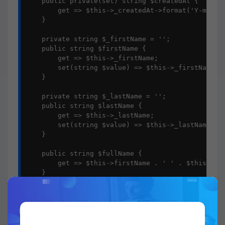
    public private(set) string $createdAt {

        get => $this->_createdAt->format('Y-m-d H:
    }

    private string $_firstName = '';

    public string $firstName {

        get => $this->_firstName;

        set(string $value) => $this->_firstName = 
    }

    private string $_lastName = '';

    public string $lastName {

        get => $this->_lastName;

        set(string $value) => $this->_lastName = t
    }

    public string $fullName {

        get => $this->firstName . ' ' . $this->las
    }

    private string $_email = '';

    public string $email {

        get => $this->_email;

        set(string $value) {
