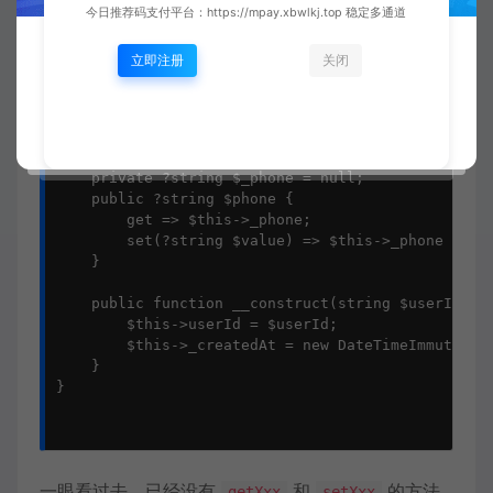
            $value = trim($value);

今日推荐码支付平台：https://mpay.xbwlkj.top 稳定多通道
            if (!filter_var($value, FILTER_VALIDAT
                throw new InvalidArgumentExcept
立即注册
关闭
            }

            $this->_email = $value;

        }

    }

    private ?string $_phone = null;

    public ?string $phone {

        get => $this->_phone;

        set(?string $value) => $this->_phone = $va
    }

    public function __construct(string $userId) {

        $this->userId = $userId;

        $this->_createdAt = new DateTimeImmutable(
    }

}

一眼看过去，已经没有
和
的方法
getXxx
setXxx