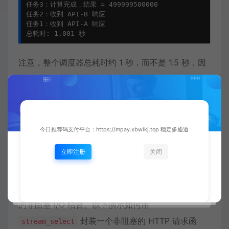
任务3：计算完成，结果 = 499999500000

任务2：收到 API-B 响应

任务1：收到 API-A 响应

总耗时: 1.001 秒
注意，整个调度器总耗时约 1 秒，而不是 1.5 秒，因
为任务1和任务2的睡眠是并发的。尽管我们使用的是
阻塞的 sleep 模拟，但调度器在任务睡眠时将其移出
活跃队列，并允许其他任务运行，从而实现了并发效
果。
今日推荐码支付平台：https://mpay.xbwlkj.top 稳定多通道
五、集成真实非阻塞 I/O：使用
立即注册
关闭
stream_select
要真正发挥 Fiber 的威力，需要将调度器与系统级别
的非阻塞 I/O 结合。以下演示如何用
封装一个非阻塞的 HTTP 请求函
stream_select