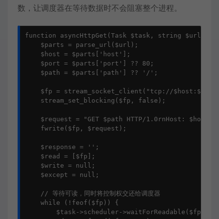
数，让调度器在等待数据时不会阻塞整个进程。
function asyncHttpGet(Task $task, string $url): st
    $parts = parse_url($url);

    $host = $parts['host'];

    $port = $parts['port'] ?? 80;

    $path = $parts['path'] ?? '/';

    $fp = stream_socket_client("tcp://$host:$port"
    stream_set_blocking($fp, false);

    $request = "GET $path HTTP/1.0rnHost: $hostrnC
    fwrite($fp, $request);

    $response = '';

    $read = [$fp];

    $write = null;

    $except = null;

    // 等待可读，同时将控制权交还给调度器

    while (!feof($fp)) {

        $task->scheduler->waitForReadable($fp