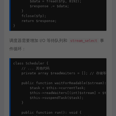
        $data = fread($fp, 8192);

        $response .= $data;

    }

    fclose($fp);

    return $response;

}
调度器需要增加 I/O 等待队列和
事
stream_select
件循环：
class Scheduler {

    // ... 其他代码

    private array $readWaiters = []; // 存储等待
    public function waitForReadable($stream): void
        $task = $this->currentTask;

        $this->readWaiters[(int)$stream] = $task;

        $this->suspendTask($task);

    }

    public function run(): void {
