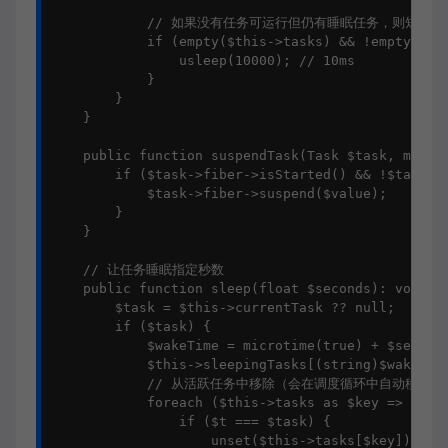
            // 如果没有任务可运行但仍有睡眠任务，则短暂休眠
            if (empty($this->tasks) && !empty($thi
                usleep(10000); // 10ms

            }

        }

    }

    public function suspendTask(Task $task, mixed 
        if ($task->fiber->isStarted() && !$task->f
            $task->fiber->suspend($value);

        }

    }

    // 让任务睡眠指定秒数

    public function sleep(float $seconds): void {

        $task = $this->currentTask ?? null;

        if ($task) {

            $wakeTime = microtime(true) + $seconds
            $this->sleepingTasks[(string)$wakeTime
            // 从活跃任务中移除（会在调度循环中自动移除，
            foreach ($this->tasks as $key => $t) {
                if ($t === $task) {

                    unset($this->tasks[$key]);
