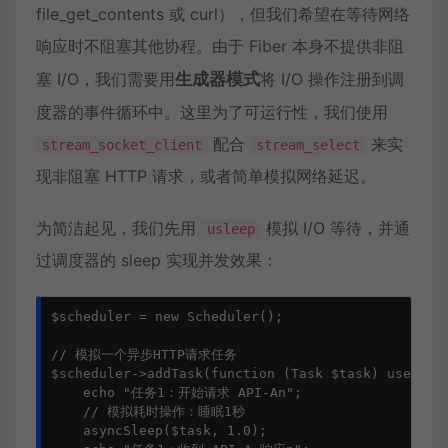
file_get_contents 或 curl），但我们希望在等待网络
响应时不阻塞其他协程。由于 Fiber 本身不提供非阻
塞 I/O，我们需要用
生成器模式
将 I/O 操作注册到调
度器的事件循环中。这里为了可运行性，我们使用
配合
来实
stream_socket_client
stream_select
现非阻塞 HTTP 请求，或者简单模拟网络延迟。
为简洁起见，我们先用
模拟 I/O 等待，并通
usleep
过调度器的 sleep 实现并发效果：
$scheduler = new Scheduler();

// 模拟一个异步HTTP请求任务

$scheduler->addTask(function (Task $task) use ($sc
    echo "任务1：开始请求 API-An";

    // 模拟耗时操作：睡眠1秒

    asyncSleep($task, 1.0);
