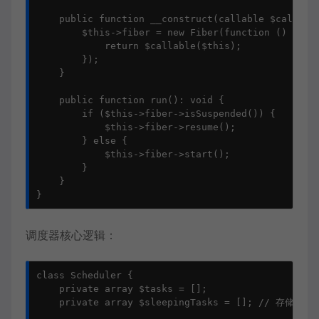
    public function __construct(callable $callable
        $this->fiber = new Fiber(function () use (
            return $callable($this);

        });

    }

    public function run(): void {

        if ($this->fiber->isSuspended()) {

            $this->fiber->resume();

        } else {

            $this->fiber->start();

        }

    }

}
调度器核心逻辑：
class Scheduler {

    private array $tasks = [];

    private array $sleepingTasks = []; // 存储