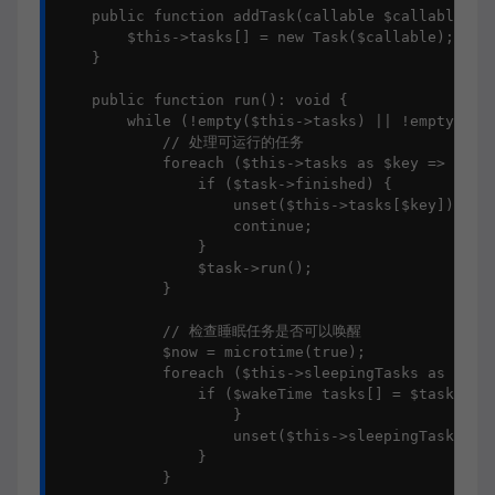
    public function addTask(callable $callable): v
        $this->tasks[] = new Task($callable);

    }

    public function run(): void {

        while (!empty($this->tasks) || !empty($thi
            // 处理可运行的任务

            foreach ($this->tasks as $key => $task
                if ($task->finished) {

                    unset($this->tasks[$key]);

                    continue;

                }

                $task->run();

            }

            // 检查睡眠任务是否可以唤醒

            $now = microtime(true);

            foreach ($this->sleepingTasks as $wake
                if ($wakeTime tasks[] = $task;

                    }

                    unset($this->sleepingTasks[$wa
                }

            }
