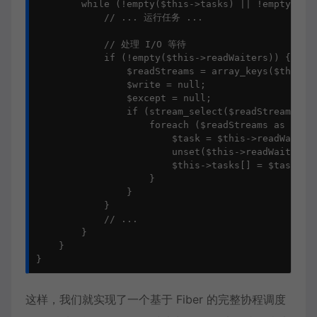
        while (!empty($this->tasks) || !empty($thi
            // ... 运行任务 ...

            // 处理 I/O 等待

            if (!empty($this->readWaiters)) {

                $readStreams = array_keys($this->r
                $write = null;

                $except = null;

                if (stream_select($readStreams, $w
                    foreach ($readStreams as $stre
                        $task = $this->readWaiters
                        unset($this->readWaiters[(
                        $this->tasks[] = $task
                    }

                }

            }

            // ...

        }

    }

}
这样，我们就实现了一个基于 Fiber 的完整协程调度