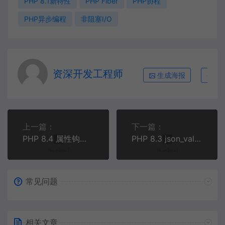
PHP 8.1新特性
PHP Fiber
PHP协程
PHP异步编程
非阻塞I/O
资深开发工程师
生成海报
复
上一篇：
下一篇：
PHP 8.4 属性钩子深度实战：告别冗余 getter 与 setter
PHP 8.3 json_validate() 函数完全指南：高性能JSON验证与实战教程
常见问题
相关文章