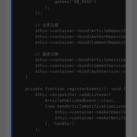
                getenv('DB_PASS')

            );

        });

        // 仓库注册

        $this->container->bind(ArticleRepositoryIn
        $this->container->bind(AuthorRepositoryInt
        $this->container->bind(CommentRepositoryIn
        // 服务注册

        $this->container->bind(ArticleService::cla
        $this->container->bind(CommentService::cla
        $this->container->bind(AuthService::class)
    }

    private function registerEvents(): void {

        $this->dispatcher->addListener(

            ArticlePublishedEvent::class,

            [new SendArticleNotificationListener(

                $this->container->make(EmailServic
                $this->container->make(Notificatio
            ), 'handle']

        );
