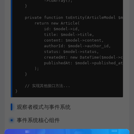
            ->toArray();

    }

    private function toEntity(ArticleModel $model)
        return new Article(

            id: $model->id,

            title: $model->title,

            content: $model->content,

            authorId: $model->author_id,

            status: $model->status,

            createdAt: new DateTime($model->create
            publishedAt: $model->published_at ? ne
        );

    }

    // 实现其他接口方法...

}
观察者模式与事件系统
事件系统核心组件