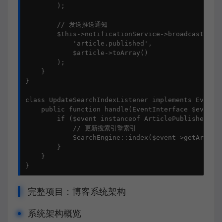
        );

        // 发送推送通知

        $this->notificationService->broadcast(

            'article.published',

            $article->toArray()

        );

    }

}

class UpdateSearchIndexListener implements EventLi
    public function handle(EventInterface $event):
        if ($event instanceof ArticlePublishedEven
            // 更新搜索引擎索引

            SearchEngine::index($event->getArticle
        }

    }

}
完整项目：博客系统架构
系统架构概览