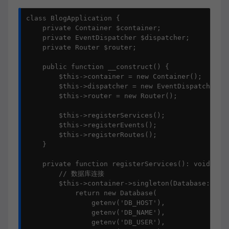
class BlogApplication {

    private Container $container;

    private EventDispatcher $dispatcher;

    private Router $router;

    public function __construct() {

        $this->container = new Container();

        $this->dispatcher = new EventDispatcher();
        $this->router = new Router();

        $this->registerServices();

        $this->registerEvents();

        $this->registerRoutes();

    }

    private function registerServices(): void {

        // 数据库连接

        $this->container->singleton(Database::clas
            return new Database(

                getenv('DB_HOST'),

                getenv('DB_NAME'),

                getenv('DB_USER'),
