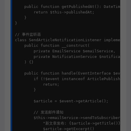
    public function getPublishedAt(): DateTime {

        return $this->publishedAt;

    }

}

// 事件监听器

class SendArticleNotificationListener implements E
    public function __construct(

        private EmailService $emailService,

        private NotificationService $notificationS
    ) {}

    public function handle(EventInterface $event):
        if (!$event instanceof ArticlePublishedEve
            return;

        }

        $article = $event->getArticle();

        // 发送邮件通知

        $this->emailService->sendToSubscribers(

            "新文章发布: {$article->getTitle()}",

            $article->getExcerpt()
