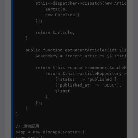
        $this->dispatcher->dispatch(new ArticlePub
            $article,

            new DateTime()

        ));

        return $article;

    }

    public function getRecentArticles(int $limit =
        $cacheKey = "recent_articles_{$limit}";

        return $this->cache->remember($cacheKey, 3
            return $this->articleRepository->findB
                ['status' => 'published'],

                ['published_at' => 'DESC'],

                $limit

            );

        });

    }

}

// 启动应用

$app = new BlogApplication();

$app->run();