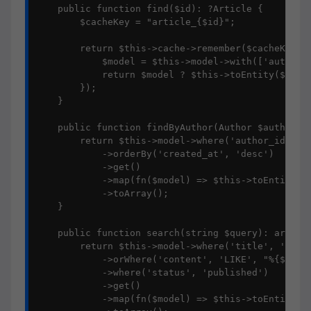
    public function find($id): ?Article {

        $cacheKey = "article_{$id}";

        return $this->cache->remember($cacheKey, 3
            $model = $this->model->with(['author',
            return $model ? $this->toEntity($model
        });

    }

    public function findByAuthor(Author $author): 
        return $this->model->where('author_id', $a
            ->orderBy('created_at', 'desc')

            ->get()

            ->map(fn($model) => $this->toEntity($m
            ->toArray();

    }

    public function search(string $query): array {
        return $this->model->where('title', 'LIKE'
            ->orWhere('content', 'LIKE', "%{$query
            ->where('status', 'published')

            ->get()

            ->map(fn($model) => $this->toEntity($m