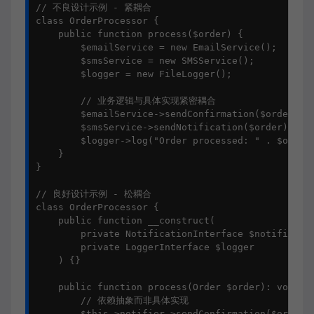
// 不良设计示例 - 紧耦合

class OrderProcessor {

    public function process($order) {

        $emailService = new EmailService();

        $smsService = new SMSService();

        $logger = new FileLogger();

        // 业务逻辑与具体实现紧密耦合

        $emailService->sendConfirmation($order);

        $smsService->sendNotification($order);

        $logger->log("Order processed: " . $order-
    }

}

// 良好设计示例 - 松耦合

class OrderProcessor {

    public function __construct(

        private NotificationInterface $notifier,

        private LoggerInterface $logger

    ) {}

    public function process(Order $order): void {

        // 依赖抽象而非具体实现

        $this->notifier->sendConfirmation($order);