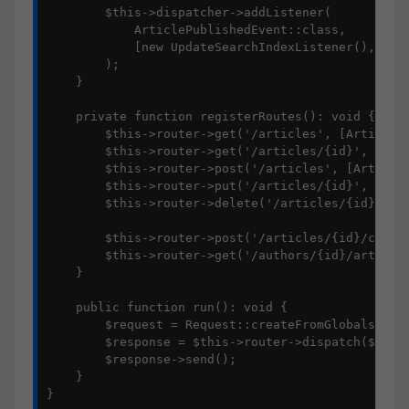
        $this->dispatcher->addListener(

            ArticlePublishedEvent::class,

            [new UpdateSearchIndexListener(), 'han
        );

    }

    private function registerRoutes(): void {

        $this->router->get('/articles', [ArticleCo
        $this->router->get('/articles/{id}', [Arti
        $this->router->post('/articles', [ArticleC
        $this->router->put('/articles/{id}', [Arti
        $this->router->delete('/articles/{id}', [A
        $this->router->post('/articles/{id}/commen
        $this->router->get('/authors/{id}/articles
    }

    public function run(): void {

        $request = Request::createFromGlobals();

        $response = $this->router->dispatch($reque
        $response->send();

    }

}
