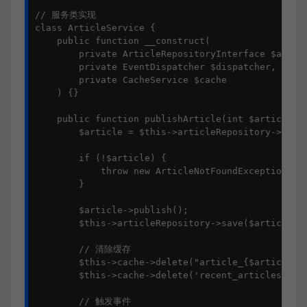
// 服务类实现

class ArticleService {

    public function __construct(

        private ArticleRepositoryInterface $articl
        private EventDispatcher $dispatcher,

        private CacheService $cache

    ) {}

    public function publishArticle(int $articleId)
        $article = $this->articleRepository->find(
        if (!$article) {

            throw new ArticleNotFoundException("Ar
        }

        $article->publish();

        $this->articleRepository->save($article);

        // 清除缓存

        $this->cache->delete("article_{$articleId}
        $this->cache->delete('recent_articles');

        // 触发事件
