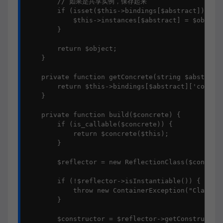
        // 如果是共享实例，保存起来

        if (isset($this->bindings[$abstract]) && $
            $this->instances[$abstract] = $object;
        }

        return $object;

    }

    private function getConcrete(string $abstract)
        return $this->bindings[$abstract]['concret
    }

    private function build($concrete) {

        if (is_callable($concrete)) {

            return $concrete($this);

        }

        $reflector = new ReflectionClass($concrete
        if (!$reflector->isInstantiable()) {

            throw new ContainerException("Class {$
        }

        $constructor = $reflector->getConstructor(