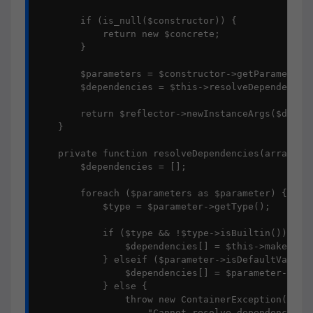
        if (is_null($constructor)) {

            return new $concrete;

        }

        $parameters = $constructor->getParameters(
        $dependencies = $this->resolveDependencies
        return $reflector->newInstanceArgs($depend
    }

    private function resolveDependencies(array $pa
        $dependencies = [];

        foreach ($parameters as $parameter) {

            $type = $parameter->getType();

            if ($type && !$type->isBuiltin()) {

                $dependencies[] = $this->make($typ
            } elseif ($parameter->isDefaultValueAv
                $dependencies[] = $parameter->getD
            } else {

                throw new ContainerException(

                    "Cannot resolve dependency: {$