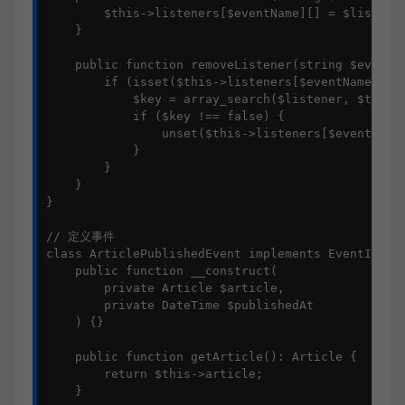
        $this->listeners[$eventName][] = $listener
    }

    public function removeListener(string $eventNa
        if (isset($this->listeners[$eventName])) {
            $key = array_search($listener, $this->
            if ($key !== false) {

                unset($this->listeners[$eventName]
            }

        }

    }

}

// 定义事件

class ArticlePublishedEvent implements EventInterf
    public function __construct(

        private Article $article,

        private DateTime $publishedAt

    ) {}

    public function getArticle(): Article {

        return $this->article;

    }
