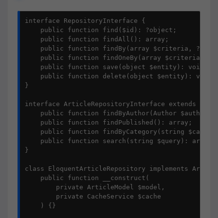
interface RepositoryInterface {

    public function find($id): ?object;

    public function findAll(): array;

    public function findBy(array $criteria, ?array
    public function findOneBy(array $criteria): ?o
    public function save(object $entity): void;

    public function delete(object $entity): void;

}

interface ArticleRepositoryInterface extends Repos
    public function findByAuthor(Author $author): 
    public function findPublished(): array;

    public function findByCategory(string $categor
    public function search(string $query): array;

}

class EloquentArticleRepository implements Article
    public function __construct(

        private ArticleModel $model,

        private CacheService $cache

    ) {}
