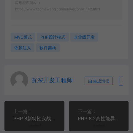
应用程序架构
https://www.taomawang.com/server/php/1142.html
MVC模式
PHP设计模式
企业级开发
依赖注入
软件架构
资深开发工程师
生成海报
复
上一篇：
下一篇：
PHP 8新特性实战指南：从属性构造器到Match表达式的深度应用
PHP 8.2高性能异步编程实战：基于Swoole构建微服务架构