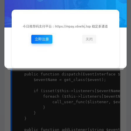
interface EventListenerInterface {

    public function handle(EventInterface $event):
}

interface EventDispatcherInterface {

今日推荐码支付平台：https://mpay.xbwlkj.top 稳定多通道
    public function dispatch(EventInterface $event
    public function addListener(string $eventName,
立即注册
关闭
    public function removeListener(string $eventNa
}

class EventDispatcher implements EventDispatcherIn
    private array $listeners = [];

    public function dispatch(EventInterface $event
        $eventName = get_class($event);

        if (isset($this->listeners[$eventName])) {
            foreach ($this->listeners[$eventName] 
                call_user_func($listener, $event);
            }

        }

    }

    public function addListener(string $eventName,