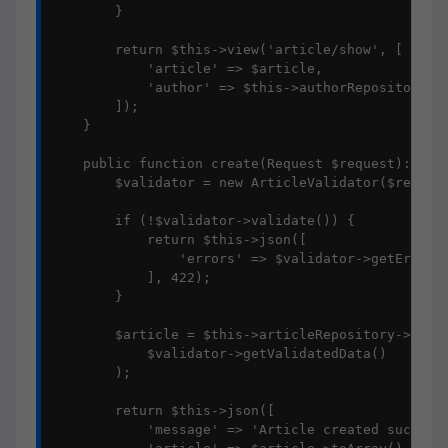
        }

        return $this->view('article/show', [

            'article' => $article,

            'author' => $this->authorRepository->f
        ]);

    }

    public function create(Request $request): Resp
        $validator = new ArticleValidator($request
        if (!$validator->validate()) {

            return $this->json([

                'errors' => $validator->getErrors(
            ], 422);

        }

        $article = $this->articleRepository->creat
            $validator->getValidatedData()

        );

        return $this->json([

            'message' => 'Article created successf