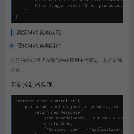
        $this->logger->info("Order processed: {$or
    }

}
高级MVC架构实现
现代MVC架构组件
传统的
MVC模式
在现代Web应用中需要进一步扩展和
优化。
基础控制器实现
abstract class Controller {

    protected function json(array $data, int $stat
        return new Response(

            json_encode($data, JSON_PRETTY_PRINT),
            $statusCode,

            ['Content-Type' => 'application/json']