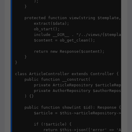
        );

    }

    protected function view(string $template, arra
        extract($data);

        ob_start();

        include __DIR__ . "/../views/{$template}.p
        $content = ob_get_clean();

        return new Response($content);

    }

}

class ArticleController extends Controller {

    public function __construct(

        private ArticleRepository $articleReposito
        private AuthorRepository $authorRepository
    ) {}

    public function show(int $id): Response {

        $article = $this->articleRepository->find(
        if (!$article) {

            return $this->json(['error' => 'Articl