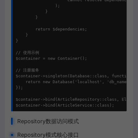
                );

            }

        }

        return $dependencies;

    }

}

// 使用示例

$container = new Container();

// 注册服务

$container->singleton(Database::class, function() 
    return new Database('localhost', 'db_name', 'u
});

$container->bind(ArticleRepository::class, Eloquen
$container->bind(ArticleService::class);
Repository数据访问模式
Repository模式核心接口