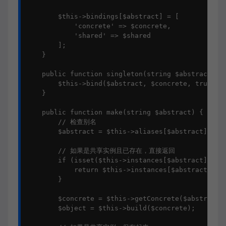
        $this->bindings[$abstract] = [

            'concrete' => $concrete,

            'shared' => $shared

        ];

    }

    public function singleton(string $abstract, $c
        $this->bind($abstract, $concrete, true);

    }

    public function make(string $abstract) {

        // 检查别名

        $abstract = $this->aliases[$abstract] ?? $
        // 如果是共享实例且已存在，直接返回

        if (isset($this->instances[$abstract])) {

            return $this->instances[$abstract];

        }

        $concrete = $this->getConcrete($abstract);
        $object = $this->build($concrete);
