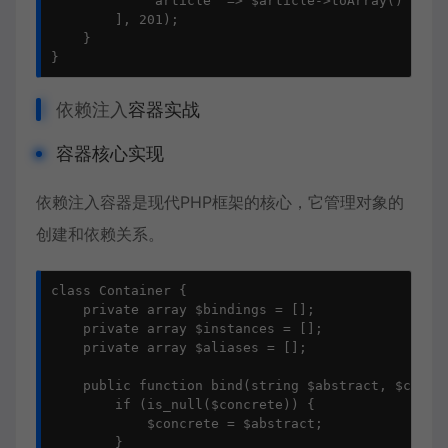
            'article' => $article->toArray()

        ], 201);

    }

}
依赖注入
容器实战
容器核心实现
依赖注入容器是现代PHP框架的核心，它管理对象的
创建和依赖关系。
class Container {

    private array $bindings = [];

    private array $instances = [];

    private array $aliases = [];

    public function bind(string $abstract, $concre
        if (is_null($concrete)) {

            $concrete = $abstract;

        }
