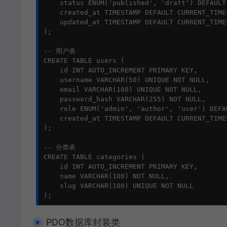
    status ENUM('published', 'draft') DEFAULT 
    created_at TIMESTAMP DEFAULT CURRENT_TIMES
    updated_at TIMESTAMP DEFAULT CURRENT_TIME
);

-- 用户表

CREATE TABLE users (

    id INT AUTO_INCREMENT PRIMARY KEY,

    username VARCHAR(50) UNIQUE NOT NULL,

    email VARCHAR(100) UNIQUE NOT NULL,

    password_hash VARCHAR(255) NOT NULL,

    role ENUM('admin', 'author', 'user') DEFAU
    created_at TIMESTAMP DEFAULT CURRENT_TIMES
);

-- 分类表

CREATE TABLE categories (

    id INT AUTO_INCREMENT PRIMARY KEY,

    name VARCHAR(100) NOT NULL,

    slug VARCHAR(100) UNIQUE NOT NULL

);
PDO数据库封装类