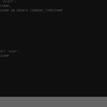
'draft',

TAMP,

STAMP ON UPDATE CURRENT_TIMESTAMP

LT 'user',

TAMP
