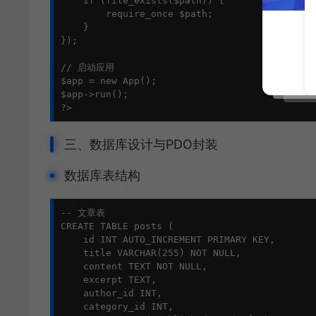
    if (file_exists($path)) {

        require_once $path;

    }

});

// 启动应用

$app = new App();

$app->run();

?>
三、数据库设计与PDO封装
数据库表结构
-- 文章表

CREATE TABLE posts (

    id INT AUTO_INCREMENT PRIMARY KEY,

    title VARCHAR(255) NOT NULL,

    content TEXT NOT NULL,

    excerpt TEXT,

    author_id INT,

    category_id INT,
