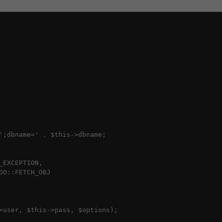
';dbname=' . $this->dbname;

EXCEPTION,

O::FETCH_OBJ

>user, $this->pass, $options);
