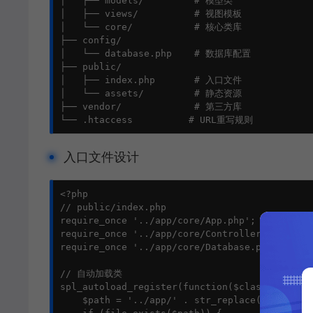
│   ├── models/         # 模型类

│   ├── views/          # 视图模板

│   └── core/           # 核心类库

├── config/

│   └── database.php    # 数据库配置

├── public/

│   ├── index.php       # 入口文件

│   └── assets/         # 静态资源

├── vendor/             # 第三方库

└── .htaccess          # URL重写规则
入口文件设计
<?php

// public/index.php

require_once '../app/core/App.php';

require_once '../app/core/Controller.php';

require_once '../app/core/Database.php';

// 自动加载类

spl_autoload_register(function($className) {

    $path = '../app/' . str_replace('\', '/',