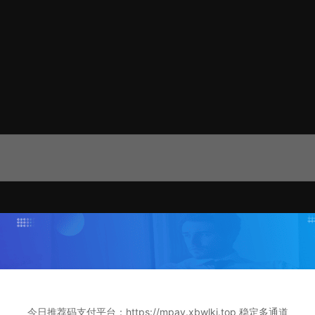
 $className) . '.php';

今日推荐码支付平台：https://mpay.xbwlkj.top 稳定多通道