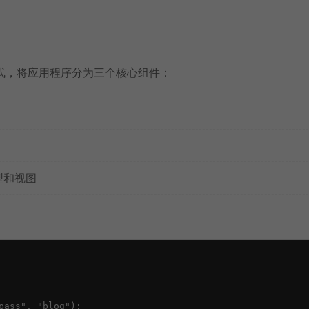
件设计模式，将应用程序分为三个核心组件：
型和视图
ass", "blog");
