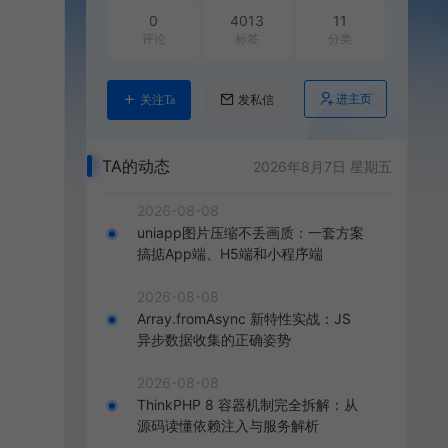
0
4013
11
评论
标签
分类
进主页
关注Ta
发私信
TA的动态
2026年8月7日 星期五
2026-08-08
uniapp图片压缩不丢画质：一套方案
搞掂App端、H5端和小程序端
2026-08-08
Array.fromAsync 新特性实战：JS
异步数据收集的正确姿势
2026-08-08
ThinkPHP 8 容器机制完全拆解：从
源码读懂依赖注入与服务解析