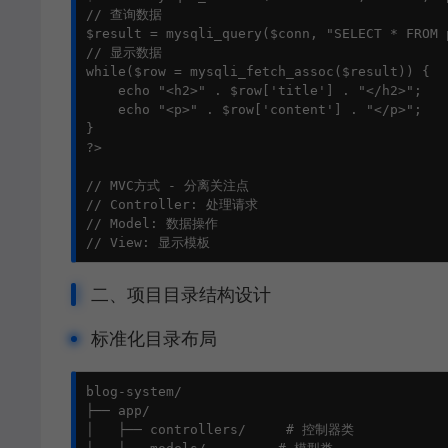
// 查询数据

$result = mysqli_query($conn, "SELECT * FROM p
// 显示数据

while($row = mysqli_fetch_assoc($result)) {

    echo "<h2>" . $row['title'] . "</h2>";

    echo "<p>" . $row['content'] . "</p>";

}

?>

// MVC方式 - 分离关注点

// Controller: 处理请求

// Model: 数据操作

// View: 显示模板
二、项目目录结构设计
标准化目录布局
blog-system/

├── app/

│   ├── controllers/     # 控制器类
