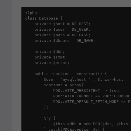
<?php

class Database {

    private $host = DB_HOST;

    private $user = DB_USER;

    private $pass = DB_PASS;

    private $dbname = DB_NAME;

    private $dbh;

    private $stmt;

    private $error;

    public function __construct() {

        $dsn = 'mysql:host=' . $this->host . 
        $options = array(

            PDO::ATTR_PERSISTENT => true,

            PDO::ATTR_ERRMODE => PDO::ERRMODE_
            PDO::ATTR_DEFAULT_FETCH_MODE => PD
        );

        try {

            $this->dbh = new PDO($dsn, $this-
        } catch(PDOException $e) {
