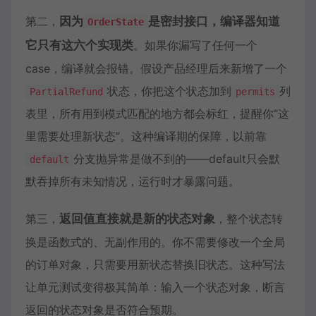
第二，
因为
是密封接口，编译器知道
OrderState
它只有这六个实现类
。如果你漏写了任何一个
case，编译就会报错。假设产品经理后来新增了一个
状态，你把这个状态加到
列
PartialRefund
permits
表里，所有用到模式匹配的地方都会标红，提醒你“这
里需要处理新状态”。这种编译期的保障，以前靠
分支抛异常是做不到的——default只会默
default
默吞掉所有未知情况，运行时才暴露问题。
第三，
返回值直接就是新的状态对象
，整个状态转
换是函数式的、无副作用的。你不需要修改一个全局
的订单对象，只需要用新状态替换旧状态。这种写法
让单元测试变得极其简单：输入一个状态对象，断言
返回的状态对象是否符合预期。