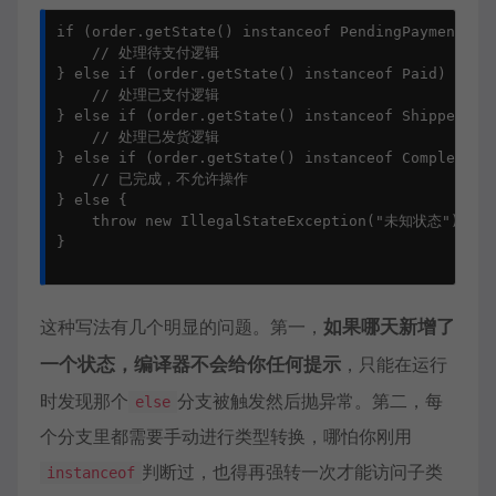
if (order.getState() instanceof PendingPayment) {

    // 处理待支付逻辑

} else if (order.getState() instanceof Paid) {

    // 处理已支付逻辑

} else if (order.getState() instanceof Shipped) {

    // 处理已发货逻辑

} else if (order.getState() instanceof Completed) 
    // 已完成，不允许操作

} else {

    throw new IllegalStateException("未知状态");

}

这种写法有几个明显的问题。第一，
如果哪天新增了
一个状态，编译器不会给你任何提示
，只能在运行
时发现那个
分支被触发然后抛异常。第二，每
else
个分支里都需要手动进行类型转换，哪怕你刚用
判断过，也得再强转一次才能访问子类
instanceof