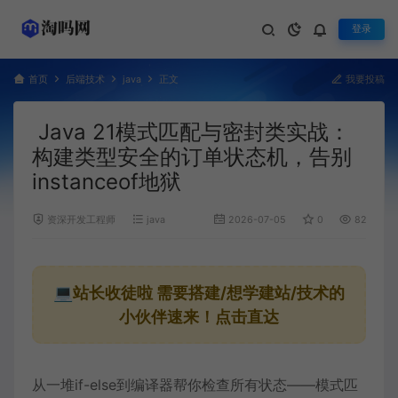
登录
首页
后端技术
java
正文
我要投稿
Java 21模式匹配与密封类实战：
构建类型安全的订单状态机，告别
instanceof地狱
资深开发工程师
java
2026-07-05
0
829
💻站长收徒啦
需要搭建/想学建站/技术的
小伙伴速来！点击直达
从一堆if-else到编译器帮你检查所有状态——
模式匹