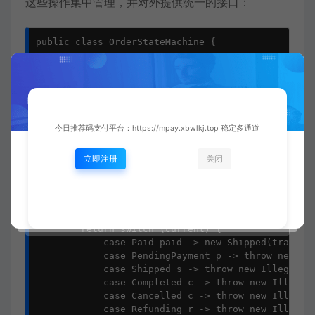
这些操作集中管理，并对外提供统一的接口：
public class OrderStateMachine {

    public OrderState pay(OrderState current, Stri
        return switch (current) {

            case PendingPayment p -> new Paid(paym
            case Paid paid -> throw new Illeg
            case Shipped s -> throw new Illegal
今日推荐码支付平台：https://mpay.xbwlkj.top 稳定多通道
            case Completed c -> throw new Illeg
            case Cancelled c -> throw new Illeg
立即注册
关闭
            case Refunding r -> throw new Illeg
        };

    }

    public OrderState ship(OrderState current, Str
        return switch (current) {

            case Paid paid -> new Shipped(tracking
            case PendingPayment p -> throw new 
            case Shipped s -> throw new Illega
            case Completed c -> throw new Illeg
            case Cancelled c -> throw new Illeg
            case Refunding r -> throw new Illeg