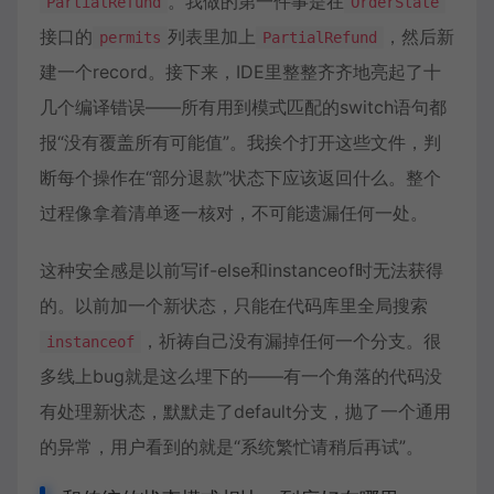
。我做的第一件事是在
PartialRefund
OrderState
接口的
列表里加上
，然后新
permits
PartialRefund
建一个record。接下来，IDE里整整齐齐地亮起了十
几个编译错误——所有用到模式匹配的switch语句都
报“没有覆盖所有可能值”。我挨个打开这些文件，判
断每个操作在“部分退款”状态下应该返回什么。整个
过程像拿着清单逐一核对，不可能遗漏任何一处。
这种安全感是以前写if-else和instanceof时无法获得
的。以前加一个新状态，只能在代码库里全局搜索
，祈祷自己没有漏掉任何一个分支。很
instanceof
多线上bug就是这么埋下的——有一个角落的代码没
有处理新状态，默默走了default分支，抛了一个通用
的异常，用户看到的就是“系统繁忙请稍后再试”。