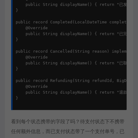
    public String displayName() { return "已发货"; 
}

public record Completed(LocalDateTime completedAt)
    @Override

    public String displayName() { return "已完成"; 
}

public record Cancelled(String reason) implements 
    @Override

    public String displayName() { return "已取消"; 
}

public record Refunding(String refundId, BigDecima
    @Override

    public String displayName() { return "退款中"; 
}

看到每个状态携带的字段了吗？待支付状态下不携带
任何额外信息，而已支付状态带了一个支付单号，已