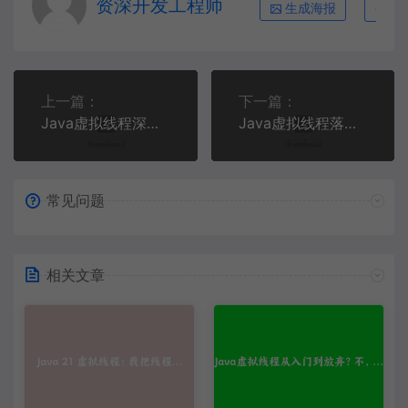
资深开发工程师
生成海报
复
上一篇：
下一篇：
Java虚拟线程深度实战：从零构建零阻塞HTTP服务器，榨干CPU最后一滴性能
Java虚拟线程落地实录：用Loom重构订单服务的高并发困境与ScopedValue实践
常见问题
相关文章