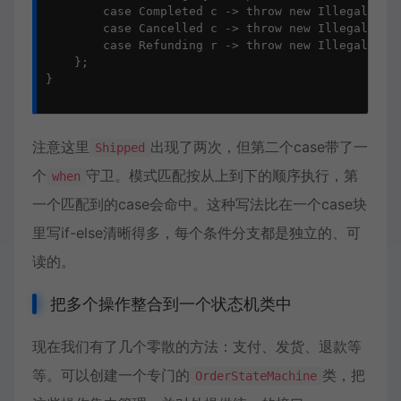
        case Completed c -> throw new IllegalS
        case Cancelled c -> throw new IllegalS
        case Refunding r -> throw new IllegalSt
    };

}

注意这里
出现了两次，但第二个case带了一
Shipped
个
守卫。模式匹配按从上到下的顺序执行，第
when
一个匹配到的case会命中。这种写法比在一个case块
里写if-else清晰得多，每个条件分支都是独立的、可
读的。
把多个操作整合到一个状态机类中
现在我们有了几个零散的方法：支付、发货、退款等
等。可以创建一个专门的
类，把
OrderStateMachine