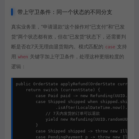
带上守卫条件：同一个状态的不同分支
真实业务里，“申请退款”这个操作对“已支付”和“已发
货”两个状态都有效，但在“已发货”状态下，还需要判
断是否在7天无理由退货期内。模式匹配的
支持
case
用
关键字加上守卫条件，处理这种更细粒度的
when
逻辑：
public OrderState applyRefund(OrderState currentSt
    return switch (currentState) {

        case Paid paid -> new Refunding(UUID.rando
        case Shipped shipped when shipped.shippedA
                .isAfter(LocalDateTime.now().minus
            // 7天内发货的订单可以退款

            yield new Refunding(UUID.randomUUID().
        }

        case Shipped shipped -> throw new Ille
        case PendingPayment p -> throw new Ill