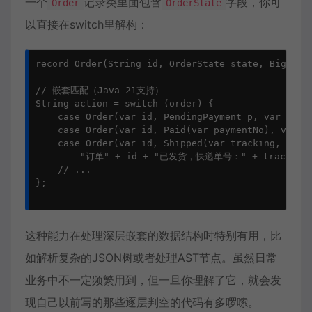
一个
记录类里面包含
字段，你可
Order
OrderState
以直接在switch里解构：
record Order(String id, OrderState state, BigDecim
// 嵌套匹配（Java 21支持）

String action = switch (order) {

    case Order(var id, PendingPayment p, var amo
    case Order(var id, Paid(var paymentNo), var
    case Order(var id, Shipped(var tracking, var t
        "订单" + id + "已发货，快递单号：" + tracking;
    // ...

};

这种能力在处理深层嵌套的数据结构时特别有用，比
如解析复杂的JSON树或者处理AST节点。虽然日常
业务中不一定频繁用到，但一旦你理解了它，就会发
现自己以前写的那些逐层判空的代码有多啰嗦。