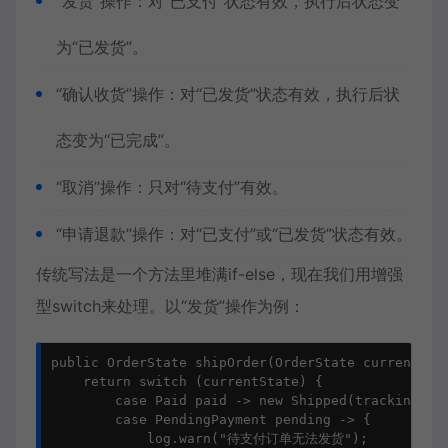
“发货”操作：对“已支付”状态有效，执行后状态变
为“已发货”。
“确认收货”操作：对“已发货”状态有效，执行后状
态变为“已完成”。
“取消”操作：只对“待支付”有效。
“申请退款”操作：对“已支付”或“已发货”状态有效。
传统写法是一个方法里堆满if-else，现在我们用增强
型switch来处理。以“发货”操作为例：
public OrderState shipOrder(OrderState currentStat
    return switch (currentState) {

        case Paid paid -> new Shipped(trackingNo, 
        case PendingPayment pending -> {

            log.warn("待支付订单无法发货");
