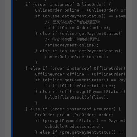
    if (order instanceof OnlineOrder) {

        OnlineOrder online = (OnlineOrder) order;

        if (online.getPaymentStatus() == PaymentSt
            // 已支付在线订单的处理逻辑

            fulfillOnlineOrder(online);

        } else if (online.getPaymentStatus() == Pa
            // 待支付在线订单的处理逻辑

            remindPayment(online);

        } else if (online.getPaymentStatus() == Pa
            cancelOnlineOrder(online);

        }

    } else if (order instanceof OfflineOrder) {

        OfflineOrder offline = (OfflineOrder) orde
        if (offline.getPaymentStatus() == PaymentS
            fulfillOfflineOrder(offline);

        } else if (offline.getPaymentStatus() == P
            holdOfflineStock(offline);

        }

    } else if (order instanceof PreOrder) {

        PreOrder pre = (PreOrder) order;

        if (pre.getPaymentStatus() == PaymentStatu
            scheduleProduction(pre);

        } else if (pre.getPaymentStatus() == Payme