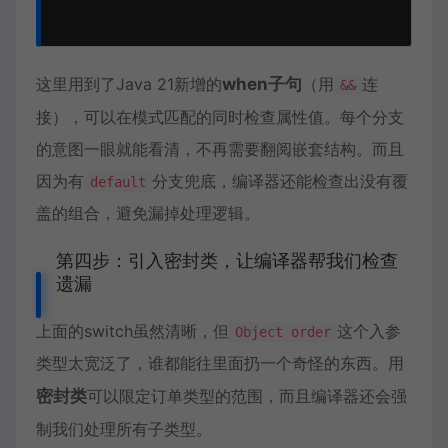
这里用到了Java 21新增的
when子句
（用
连
&&
接），可以在模式匹配的同时检查属性值。每个分支
的意图一眼就能看清，不再需要翻阅嵌套结构。而且
因为有
分支兜底，编译器还能检查出没有覆
default
盖的组合，避免漏掉处理逻辑。
第四步：引入密封类，让编译器帮我们检查
遗漏
上面的switch虽然清晰，但
这个入参
Object order
类型太宽泛了，谁都能往里面扔一个奇怪的东西。用
密封类
可以限定订单类型的范围，而且编译器还会强
制我们处理所有子类型。