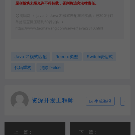
原创板块未经允许不得转载，否则将追究法律责任。
淘吗网
java
Java 21模式匹配重构实战：把200行订
单处理逻辑压缩到50行以内
https://www.taomawang.com/server/java/2310.html
Java 21模式匹配
Record类型
Switch表达式
代码重构
消除if-else
资深开发工程师
生成海报
复
上一篇：
下一篇：