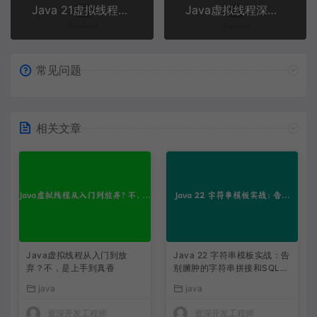
Java 21虚拟线程实战：把电商活动页的并发查询从60秒压到3秒
Java虚拟线程深度实战：从零构建零阻塞HTTP服务器，榨干CPU最后一滴性能
常见问题
相关文章
Java虚拟线程从入门到放
Java 22 字符串模板实战：告
弃？不，是上手到真香
别臃肿的字符串拼接和SQL注
入风险
java
java
资深开发工程师
资深开发工程师