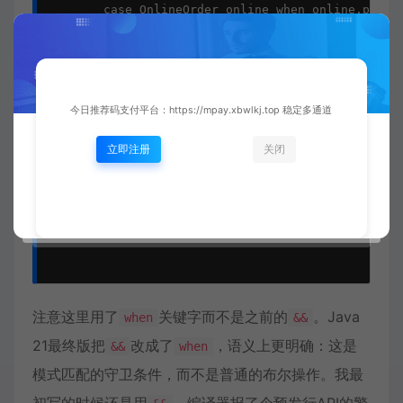
        case OnlineOrder online when online.paymen
            remindPayment(online);

        case OnlineOrder online when online.paymen
            cancelOnlineOrder(online);

        case OfflineOrder offline when offline.pay
            fulfillOfflineOrder(offline);

今日推荐码支付平台：https://mpay.xbwlkj.top 稳定多通道
        case OfflineOrder offline when offline.pay
            holdOfflineStock(offline);

        case PreOrder pre when pre.paymentStatus()
立即注册
关闭
            scheduleProduction(pre);

        case PreOrder pre when pre.paymentStatus()
            notifyPreOrderPending(pre);

    }

}

注意这里用了
关键字而不是之前的
。Java
when
&&
21最终版把
改成了
，语义上更明确：这是
&&
when
模式匹配的守卫条件，而不是普通的布尔操作。我最