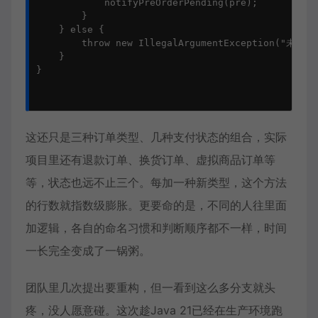
            notifyPreOrderPending(pre);

        }

    } else {

        throw new IllegalArgumentException("未知订
    }

}

这还只是三种订单类型、几种支付状态的组合，实际
项目里还有退款订单、换货订单、虚拟商品订单等
等，状态也远不止三个。每加一种新类型，这个方法
的行数就指数级膨胀。更要命的是，不同的人往里面
加逻辑，各自的命名习惯和判断顺序都不一样，时间
一长完全变成了一锅粥。
团队里几次提出要重构，但一看到这么多分支就头
疼，没人愿意碰。这次趁Java 21已经在生产环境跑