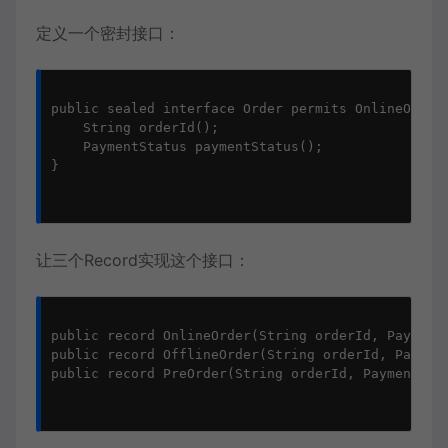
定义一个密封接口：
public sealed interface Order permits OnlineOrder,
    String orderId();

    PaymentStatus paymentStatus();

}

让三个Record实现这个接口：
public record OnlineOrder(String orderId, PaymentS
public record OfflineOrder(String orderId, Payment
public record PreOrder(String orderId, PaymentStat