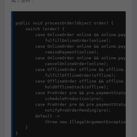
成了这样：
public void processOrder(Object order) {

    switch (order) {

        case OnlineOrder online && online.paymentS
            fulfillOnlineOrder(online);

        case OnlineOrder online && online.paymentS
            remindPayment(online);

        case OnlineOrder online && online.paymentS
            cancelOnlineOrder(online);

        case OfflineOrder offline && offline.payme
            fulfillOfflineOrder(offline);

        case OfflineOrder offline && offline.payme
            holdOfflineStock(offline);

        case PreOrder pre && pre.paymentStatus() =
            scheduleProduction(pre);

        case PreOrder pre && pre.paymentStatus() =
            notifyPreOrderPending(pre);

        default ->

            throw new IllegalArgumentExceptio
    }

}
