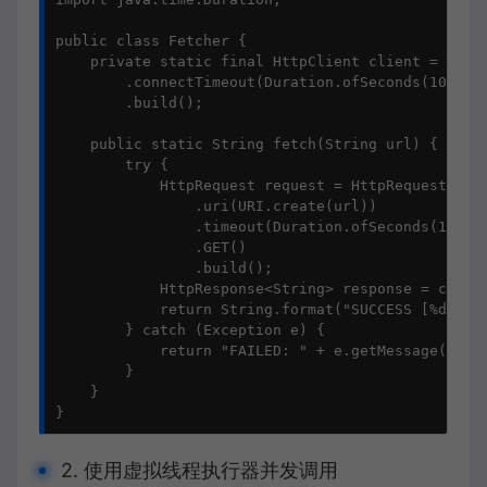
public class Fetcher {

    private static final HttpClient client = HttpC
        .connectTimeout(Duration.ofSeconds(10))

        .build();

    public static String fetch(String url) {

        try {

            HttpRequest request = HttpRequest.newB
                .uri(URI.create(url))

                .timeout(Duration.ofSeconds(10))

                .GET()

                .build();

            HttpResponse<String> response = client
            return String.format("SUCCESS [%d] %d 
        } catch (Exception e) {

            return "FAILED: " + e.getMessage();

        }

    }

}
2. 使用虚拟线程执行器并发调用