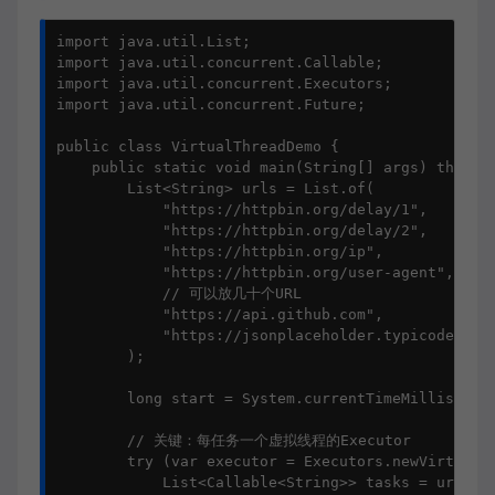
import java.util.List;

import java.util.concurrent.Callable;

import java.util.concurrent.Executors;

import java.util.concurrent.Future;

public class VirtualThreadDemo {

    public static void main(String[] args) throws 
        List<String> urls = List.of(

            "https://httpbin.org/delay/1",

            "https://httpbin.org/delay/2",

            "https://httpbin.org/ip",

            "https://httpbin.org/user-agent",

            // 可以放几十个URL

            "https://api.github.com",

            "https://jsonplaceholder.typicode.com/
        );

        long start = System.currentTimeMillis();

        // 关键：每任务一个虚拟线程的Executor

        try (var executor = Executors.newVirtualTh
            List<Callable<String>> tasks = urls.st