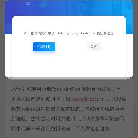
        long time2 = System.currentTimeMillis() - 
        System.out.println("虚拟线程耗时: " + time2 +
    }

}
今日推荐码支付平台：https://mpay.xbwlkj.top 稳定多通道
典型结果：固定池需要1000*ceil(100/40) ≈
立即注册
关闭
3000ms，虚拟线程只需要约1000ms出头。而且内
存消耗方面，虚拟线程几乎没有明显增长。
虚拟线程的调度与载体线程
JVM内部使用少量ForkJoinPool线程作为载体，当一
个虚拟线程遇到IO阻塞（如
），JVM会
Socket.read
将其从载体线程卸载并保持状态，等IO准备就绪再重
新挂载。这个过程对用户透明，所以你基本可以像写
同步代码一样使用虚拟线程，而无需担心阻塞。