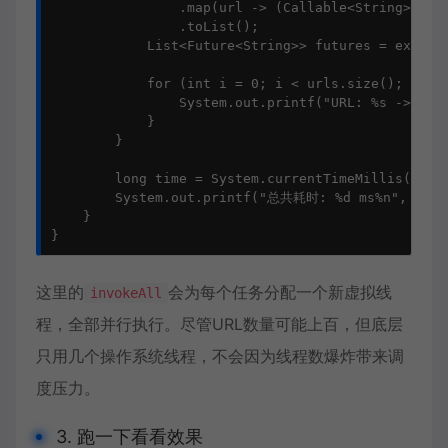
                .map(url -> (Callable<String>) () 
                .toList();

            List<Future<String>> futures = executo
            for (int i = 0; i < urls.size(); i++) 
                System.out.printf("URL: %s -> %s%n
            }

        }

        long time = System.currentTimeMillis() - s
        System.out.printf("总共耗时: %d ms%n", time)
    }

}
这里的
会为每个任务分配一个新虚拟线
invokeAll
程，全部并行执行。尽管URL数量可能上百，但底层
只用几个操作系统线程，不会因为线程数爆炸带来调
度压力。
3. 跑一下看看效果