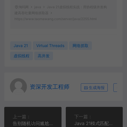
淘吗网
java
Java 21虚拟线程实战：用协程级并发构
建高吞吐量网络抓取器
https://www.taomawang.com/server/java/2255.html
Java 21
Virtual Threads
网络抓取
虚拟线程
高并发
资深开发工程师
生成海报
复
上一篇：
下一篇：
告别随机访问尴尬：Java 21 Sequenced Collections让有序集合操作开箱即用
Java 21模式匹配与密封类实战：用类型安全构建零出错的表达式求值器