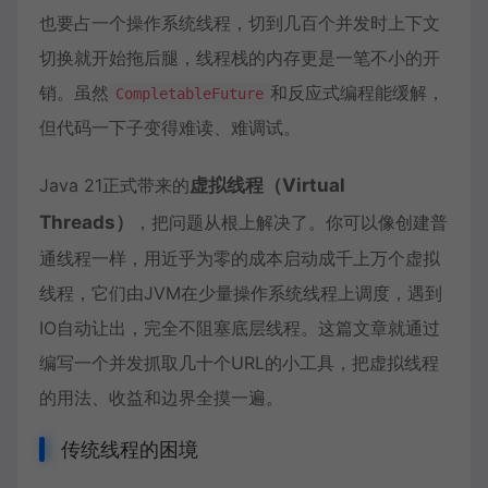
也要占一个操作系统线程，切到几百个并发时上下文
切换就开始拖后腿，线程栈的内存更是一笔不小的开
销。虽然
和反应式编程能缓解，
CompletableFuture
但代码一下子变得难读、难调试。
Java 21
正式带来的
虚拟线程
（
Virtual
Threads
）
，把问题从根上解决了。你可以像创建普
通线程一样，用近乎为零的成本启动成千上万个虚拟
线程，它们由JVM在少量操作系统线程上调度，遇到
IO自动让出，完全不阻塞底层线程。这篇文章就通过
编写一个并发抓取几十个URL的小工具，把虚拟线程
的用法、收益和边界全摸一遍。
传统线程的困境