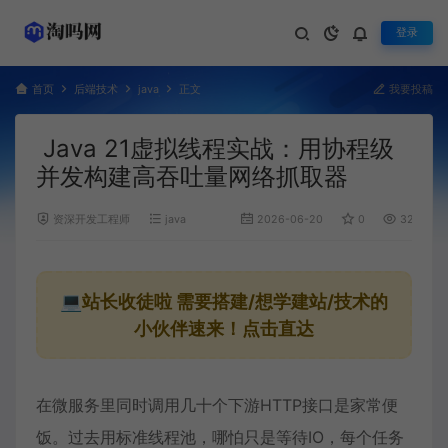
登录
首页
后端技术
java
正文
我要投稿
Java 21虚拟线程实战：用协程级
并发构建高吞吐量网络抓取器
资深开发工程师
java
2026-06-20
0
326
💻站长收徒啦
需要搭建/想学建站/技术的
小伙伴速来！点击直达
在微服务里同时调用几十个下游HTTP接口是家常便
饭。过去用标准线程池，哪怕只是等待IO，每个任务