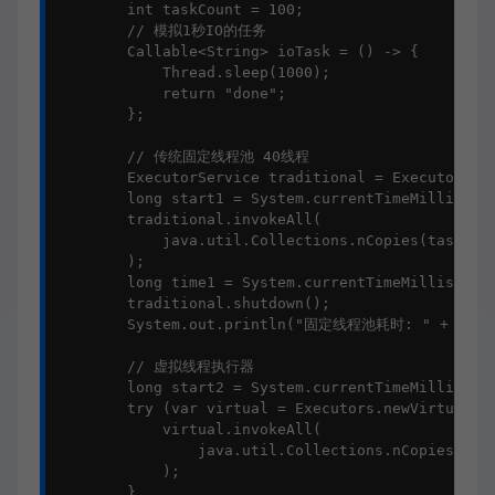
        int taskCount = 100;

        // 模拟1秒IO的任务

        Callable<String> ioTask = () -> {

            Thread.sleep(1000);

            return "done";

        };

        // 传统固定线程池 40线程

        ExecutorService traditional = Executors.ne
        long start1 = System.currentTimeMillis();

        traditional.invokeAll(

            java.util.Collections.nCopies(taskCoun
        );

        long time1 = System.currentTimeMillis() - 
        traditional.shutdown();

        System.out.println("固定线程池耗时: " + time1
        // 虚拟线程执行器

        long start2 = System.currentTimeMillis();

        try (var virtual = Executors.newVirtualThr
            virtual.invokeAll(

                java.util.Collections.nCopies(task
            );

        }
