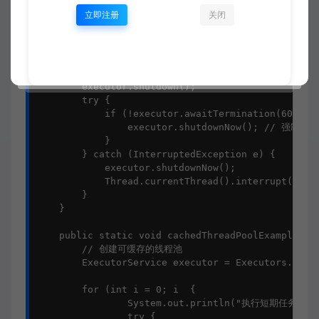
                    Thread.currentThread().interru
立即注册
关闭
                }

            });

        }

        // 优雅关闭线程池

        executor.shutdown();

        try {

            if (!executor.awaitTermination(60, Tim
                executor.shutdownNow(); // 强制关闭

            }

        } catch (InterruptedException e) {

            executor.shutdownNow();

            Thread.currentThread().interrupt();

        }

    }

    public static void cachedThreadPoolExample() {
        // 创建可缓存的线程池

        ExecutorService executor = Executors.newCa
        for (int i = 0; i  {

                System.out.println("执行短期任务 " + 
                try {
