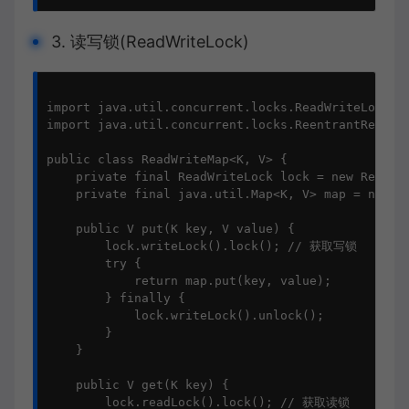
3. 读写锁(ReadWriteLock)
import java.util.concurrent.locks.ReadWriteLock;

import java.util.concurrent.locks.ReentrantReadWri
public class ReadWriteMap<K, V> {

    private final ReadWriteLock lock = new Reentra
    private final java.util.Map<K, V> map = new ja
    public V put(K key, V value) {

        lock.writeLock().lock(); // 获取写锁

        try {

            return map.put(key, value);

        } finally {

            lock.writeLock().unlock();

        }

    }

    public V get(K key) {

        lock.readLock().lock(); // 获取读锁
