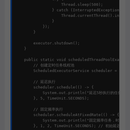
                    Thread.sleep(500);

                } catch (InterruptedException e) {
                    Thread.currentThread().interru
                }

            });

        }

        executor.shutdown();

    }

    public static void scheduledThreadPoolExample(
        // 创建定时任务线程池

        ScheduledExecutorService scheduler = Execu
        // 延迟执行

        scheduler.schedule(() -> {

            System.out.println("延迟5秒执行的任务");

        }, 5, TimeUnit.SECONDS);

        // 固定频率执行

        scheduler.scheduleAtFixedRate(() -> {

            System.out.println("固定频率任务，时间: " +
        }, 1, 2, TimeUnit.SECONDS); // 初始延迟