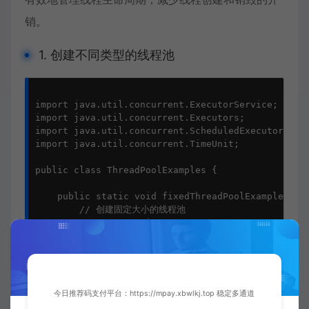
销。
1. 创建不同类型的线程池
import java.util.concurrent.ExecutorService;

import java.util.concurrent.Executors;

import java.util.concurrent.ScheduledExecutorServi
import java.util.concurrent.TimeUnit;

public class ThreadPoolExamples {

    public static void fixedThreadPoolExample() {

        // 创建固定大小的线程池

        ExecutorService executor = Executors.newFi
        for (int i = 0; i  {

                System.out.println("执行任务 " + ta
                try {

                    Thread.sleep(1000); // 模拟任务
今日推荐码支付平台：https://mpay.xbwlkj.top 稳定多通道
                } catch (InterruptedException e) {