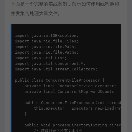
下面是一个完整的实战案例，演示如何使用线程池和
并发集合处理大量文件。
import java.io.IOException;

import java.nio.file.Files;

import java.nio.file.Path;

import java.nio.file.Paths;

import java.util.List;

import java.util.concurrent.*;

import java.util.stream.Collectors;

public class ConcurrentFileProcessor {

    private final ExecutorService executor;

    private final ConcurrentMap wordCounts = new C
    public ConcurrentFileProcessor(int threadPoolS
        this.executor = Executors.newFixedThreadPo
    }

    public void processDirectory(String directoryP
        // 获取目录下所有文本文件
