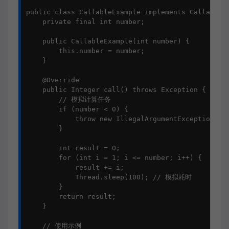
public class CallableExample implements Callable<I
    private final int number;

    public CallableExample(int number) {

        this.number = number;

    }

    @Override

    public Integer call() throws Exception {

        // 模拟计算任务

        if (number < 0) {

            throw new IllegalArgumentException
        }

        int result = 0;

        for (int i = 1; i <= number; i++) {

            result += i;

            Thread.sleep(100); // 模拟耗时

        }

        return result;

    }

    // 使用示例
