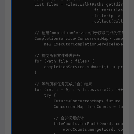
        List files = Files.walk(Paths.get(director
                                .filter(Files::isR
                                .filter(p -> p.toS
                                .collect(Collector
        // 创建CompletionService用于获取完成的任务

        CompletionService<ConcurrentMap> completio
            new ExecutorCompletionService(executor
        // 提交所有文件处理任务

        for (Path file : files) {

            completionService.submit(() -> process
        }

        // 等待所有任务完成并合并结果

        for (int i = 0; i < files.size(); i++) {

            try {

                Future<ConcurrentMap> future = com
                ConcurrentMap fileCounts = future.
                // 合并词频统计

                fileCounts.forEach((word, count) -
                    wordCounts.merge(word, count, 