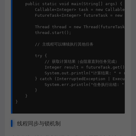
    public static void main(String[] args) {

        Callable<Integer> task = new CallableExamp
        FutureTask<Integer> futureTask = new Futur
        Thread thread = new Thread(futureTask);

        thread.start();

        // 主线程可以继续执行其他任务

        try {

            // 获取计算结果（会阻塞直到任务完成）

            Integer result = futureTask.get();

            System.out.println("计算结果: " + result
        } catch (InterruptedException | ExecutionE
            System.err.println("任务执行出错: " + e.g
        }

    }

}

线程同步与锁机制