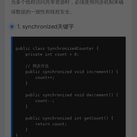
当多个线程访问共享资源时，必须使用
同步机制
来确
保数据的一致性和线程安全。
1. synchronized关键字
public class SynchronizedCounter {

    private int count = 0;

    // 同步方法

    public synchronized void increment() {

        count++;

    }

    public synchronized void decrement() {

        count--;

    }

    public synchronized int getCount() {

        return count;

    }

}
