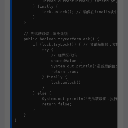
            Thread.currentThread().interrupt();

        } finally {

            lock.unlock(); // 确保在finally块中释放锁
        }

    }

    // 尝试获取锁，避免死锁

    public boolean tryPerformTask() {

        if (lock.tryLock()) { // 尝试获取锁，立即返回

            try {

                // 临界区代码

                sharedValue--;

                System.out.println("递减后的值: " + 
                return true;

            } finally {

                lock.unlock();

            }

        } else {

            System.out.println("无法获取锁，执行其他操
            return false;

        }

    }

}
