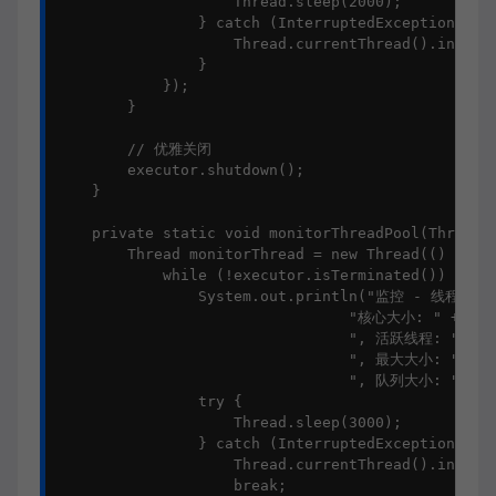
                    Thread.sleep(2000);

                } catch (InterruptedException e) {
                    Thread.currentThread().interru
                }

            });

        }

        // 优雅关闭

        executor.shutdown();

    }

    private static void monitorThreadPool(ThreadPo
        Thread monitorThread = new Thread(() -> {

            while (!executor.isTerminated()) {

                System.out.println("监控 - 线程池状态
                                 "核心大小: " + exec
                                 ", 活跃线程: " + ex
                                 ", 最大大小: " + ex
                                 ", 队列大小: " + ex
                try {

                    Thread.sleep(3000);

                } catch (InterruptedException e) {
                    Thread.currentThread().interru
                    break;
