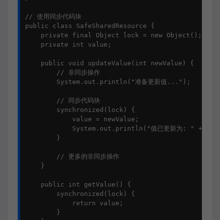
// 使用同步代码块

public class SafeSharedResource {

    private final Object lock = new Object();

    private int value;

    public void updateValue(int newValue) {

        // 非同步操作

        System.out.println("准备更新值...");

        // 同步代码块

        synchronized(lock) {

            value = newValue;

            System.out.println("值已更新为: " + valu
        }

        // 更多的非同步操作

    }

    public int getValue() {

        synchronized(lock) {

            return value;

        }
