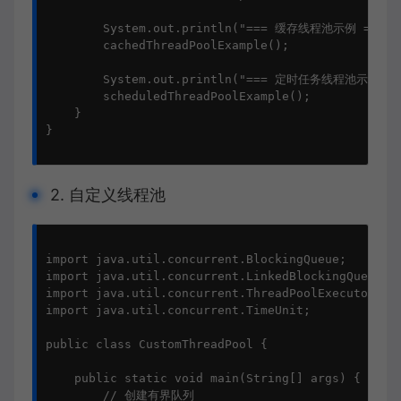
        System.out.println("=== 缓存线程池示例 ===");
        cachedThreadPoolExample();

        System.out.println("=== 定时任务线程池示例 ===
        scheduledThreadPoolExample();

    }

}

2. 自定义线程池
import java.util.concurrent.BlockingQueue;

import java.util.concurrent.LinkedBlockingQueue;

import java.util.concurrent.ThreadPoolExecutor;

import java.util.concurrent.TimeUnit;

public class CustomThreadPool {

    public static void main(String[] args) {

        // 创建有界队列
