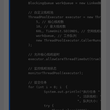
        BlockingQueue workQueue = new LinkedBlocki
        // 自定义线程池

        ThreadPoolExecutor executor = new ThreadPo
            5, // 核心线程数

            10, // 最大线程数

            60L, TimeUnit.SECONDS, // 空闲线程存活时
            workQueue, // 工作队列

            new ThreadPoolExecutor.CallerRunsPol
        );

        // 允许核心线程超时

        executor.allowCoreThreadTimeOut(true);

        // 监控线程池状态

        monitorThreadPool(executor);

        // 提交任务

        for (int i = 0; i  {

                System.out.println("执行任务 " + tas
                                 ", 活跃线程: " + ex
                                 ", 队列大小: " + ex
                try {
