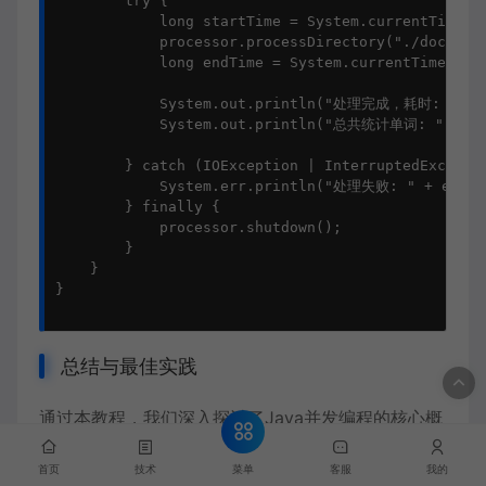
        try {

            long startTime = System.currentTimeMil
            processor.processDirectory("./docum
            long endTime = System.currentTimeMilli
            System.out.println("处理完成，耗时: " + (e
            System.out.println("总共统计单词: " + pro
        } catch (IOException | InterruptedExceptio
            System.err.println("处理失败: " + e.getM
        } finally {

            processor.shutdown();

        }

    }

}

总结与最佳实践
通过本教程，我们深入探讨了Java并发编程的核心概
念和技术。以下是关键要点和最佳实践：
菜单
首页
技术
客服
我的