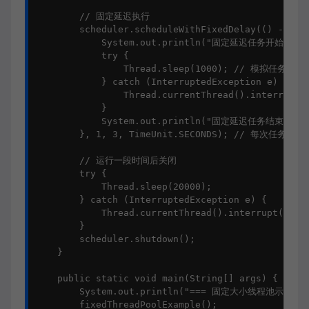
        // 固定延迟执行

        scheduler.scheduleWithFixedDelay(() -> {

            System.out.println("固定延迟任务开始");

            try {

                Thread.sleep(1000); // 模拟任务执行
            } catch (InterruptedException e) {

                Thread.currentThread().interrupt()
            }

            System.out.println("固定延迟任务结束");

        }, 1, 3, TimeUnit.SECONDS); // 每次任
        // 运行一段时间后关闭

        try {

            Thread.sleep(20000);

        } catch (InterruptedException e) {

            Thread.currentThread().interrupt();

        }

        scheduler.shutdown();

    }

    public static void main(String[] args) {

        System.out.println("=== 固定大小线程池示例 ===
        fixedThreadPoolExample();
