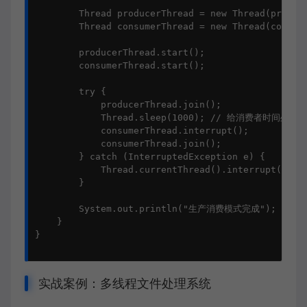
        Thread producerThread = new Thread(produce
        Thread consumerThread = new Thread(consume
        producerThread.start();

        consumerThread.start();

        try {

            producerThread.join();

            Thread.sleep(1000); // 给消费者时间处理
            consumerThread.interrupt();

            consumerThread.join();

        } catch (InterruptedException e) {

            Thread.currentThread().interrupt();

        }

        System.out.println("生产消费模式完成");

    }

}

实战案例：多线程文件处理系统