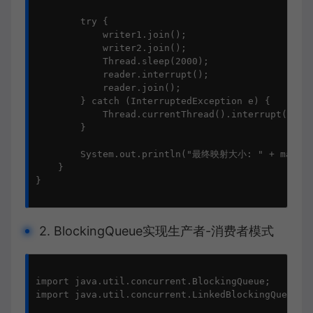
        try {

            writer1.join();

            writer2.join();

            Thread.sleep(2000);

            reader.interrupt();

            reader.join();

        } catch (InterruptedException e) {

            Thread.currentThread().interrupt();

        }

        System.out.println("最终映射大小: " + map.siz
    }

}

2. BlockingQueue实现生产者-消费者模式
import java.util.concurrent.BlockingQueue;

import java.util.concurrent.LinkedBlockingQueue;
