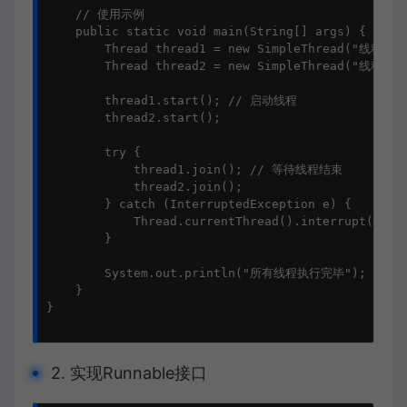
    // 使用示例

    public static void main(String[] args) {

        Thread thread1 = new SimpleThread("线程A");
        Thread thread2 = new SimpleThread("线程B");
        thread1.start(); // 启动线程

        thread2.start();

        try {

            thread1.join(); // 等待线程结束

            thread2.join();

        } catch (InterruptedException e) {

            Thread.currentThread().interrupt();

        }

        System.out.println("所有线程执行完毕");

    }

}

2. 实现Runnable接口