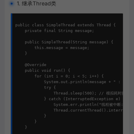
1. 继承Thread类
public class SimpleThread extends Thread {

    private final String message;

    public SimpleThread(String message) {

        this.message = message;

    }

    @Override

    public void run() {

        for (int i = 0; i < 5; i++) {

            System.out.println(message + " : " + i
            try {

                Thread.sleep(500); // 模拟耗时操作

            } catch (InterruptedException e) {

                System.err.println("线程被中断: " + e
                Thread.currentThread().interrup
            }

        }

    }
