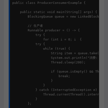
public class ProducerConsumerExample {

    public static void main(String[] args) {

        BlockingQueue queue = new LinkedBlockingQu
        // 生产者

        Runnable producer = () -> {

            try {

                for (int i = 0; i  {

            try {

                while (true) {

                    String item = queue.take()
                    System.out.println("消费: " +
                    Thread.sleep(200);

                    if (queue.isEmpty() && Thread.
                        break;

                    }

                }

            } catch (InterruptedException e) {

                Thread.currentThread().interrupt()
            }

        };
