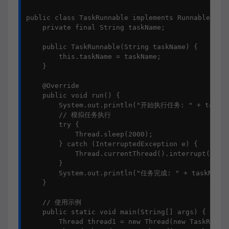
public class TaskRunnable implements Runnable {

    private final String taskName;

    public TaskRunnable(String taskName) {

        this.taskName = taskName;

    }

    @Override

    public void run() {

        System.out.println("开始执行任务: " + taskNam
        // 模拟任务执行

        try {

            Thread.sleep(2000);

        } catch (InterruptedException e) {

            Thread.currentThread().interrupt();

        }

        System.out.println("任务完成: " + taskName);
    }

    // 使用示例

    public static void main(String[] args) {

        Thread thread1 = new Thread(new TaskRunna