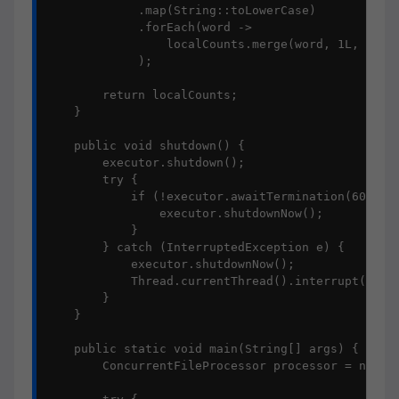
             .map(String::toLowerCase)

             .forEach(word -> 

                 localCounts.merge(word, 1L, Long:
             );

        return localCounts;

    }

    public void shutdown() {

        executor.shutdown();

        try {

            if (!executor.awaitTermination(60, Tim
                executor.shutdownNow();

            }

        } catch (InterruptedException e) {

            executor.shutdownNow();

            Thread.currentThread().interrupt();

        }

    }

    public static void main(String[] args) {

        ConcurrentFileProcessor processor = new Co