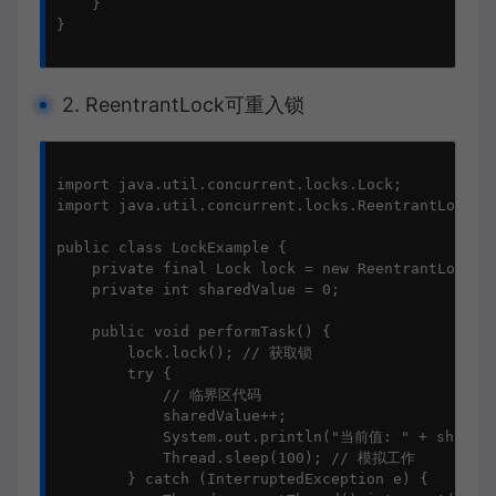
    }

}

2. ReentrantLock可重入锁
import java.util.concurrent.locks.Lock;

import java.util.concurrent.locks.ReentrantLock;

public class LockExample {

    private final Lock lock = new ReentrantLock();
    private int sharedValue = 0;

    public void performTask() {

        lock.lock(); // 获取锁

        try {

            // 临界区代码

            sharedValue++;

            System.out.println("当前值: " + sharedV
            Thread.sleep(100); // 模拟工作

        } catch (InterruptedException e) {
