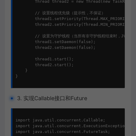
        Thread thread2 = new Thread(new TaskRunna
        // 设置线程优先级（提示性，不保证）

        thread1.setPriority(Thread.MAX_PRIORITY);

        thread2.setPriority(Thread.MIN_PRIORITY);

        // 设置为守护线程（当所有非守护线程结束时，JVM会退
        thread1.setDaemon(false);

        thread2.setDaemon(false);

        thread1.start();

        thread2.start();

    }

}

3. 实现Callable接口和Future
import java.util.concurrent.Callable;

import java.util.concurrent.ExecutionException;

import java.util.concurrent.FutureTask;
