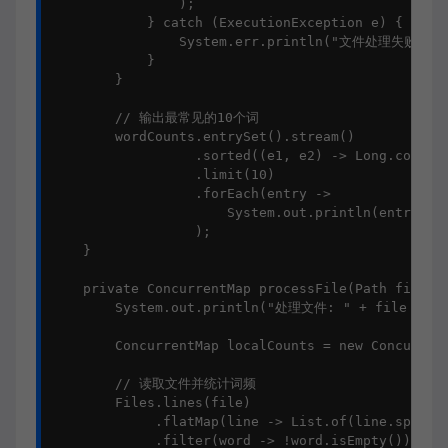
                );

            } catch (ExecutionException e) {

                System.err.println("文件处理失败: " +
            }

        }

        // 输出最常见的10个词

        wordCounts.entrySet().stream()

                  .sorted((e1, e2) -> Long.compare
                  .limit(10)

                  .forEach(entry -> 

                      System.out.println(entry.get
                  );

    }

    private ConcurrentMap processFile(Path file) t
        System.out.println("处理文件: " + file + "，
        ConcurrentMap localCounts = new Concurrent
        // 读取文件并统计词频

        Files.lines(file)

             .flatMap(line -> List.of(line.split("
             .filter(word -> !word.isEmpty())
