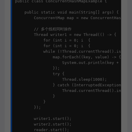
public class ConcurrentHashMapExample {

    public static void main(String[] args) {

        ConcurrentMap map = new ConcurrentHashMap(
        // 多个线程同时操作

        Thread writer1 = new Thread(() -> {

            for (int i = 0; i  {

            for (int i = 0; i  {

            while (!Thread.currentThread().isInter
                map.forEach((key, value) -> {

                    System.out.println(key + " = "
                });

                try {

                    Thread.sleep(1000);

                } catch (InterruptedException e) {
                    Thread.currentThread().interru
                }

            }

        });

        writer1.start();

        writer2.start();

        reader.start();
