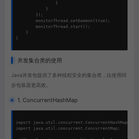
                }

            }

        });

        monitorThread.setDaemon(true);

        monitorThread.start();

    }

}

并发集合类的使用
Java并发包提供了多种线程安全的集合类，比使用同
步包装器更高效。
1. ConcurrentHashMap
import java.util.concurrent.ConcurrentHashMap;

import java.util.concurrent.ConcurrentMap;
