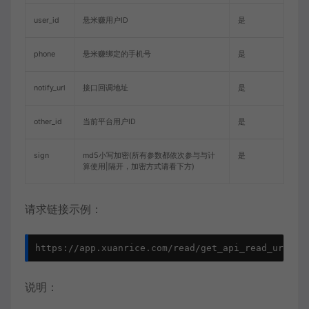
user_id
悬米赚用户ID
是
phone
悬米赚绑定的手机号
是
notify_url
接口回调地址
是
other_id
当前平台用户ID
是
sign
md5小写加密(所有参数都依次参与与计
是
算使用|隔开，加密方式请看下方)
请求链接示例：
说明：