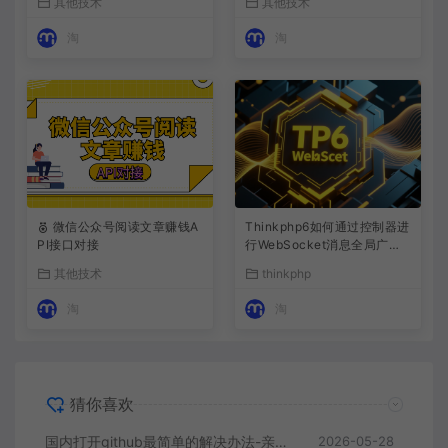
其他技术
其他技术
淘
淘
微信公众号阅读文章赚钱A
Thinkphp6如何通过控制器进
PI接口对接
行WebSocket消息全局广播
或者指定用户广播
其他技术
thinkphp
淘
淘
猜你喜欢
国内打开github最简单的解决办法-亲测可用
2026-05-28