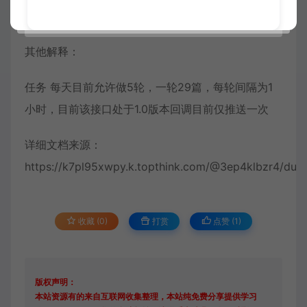
不在继续推送（阅读数没有发生变化的情况下）。
其他解释：
任务 每天目前允许做5轮，一轮29篇，每轮间隔为1
小时，目前该接口处于1.0版本回调目前仅推送一次
详细文档来源：
https://k7pl95xwpy.k.topthink.com/@3ep4klbzr4/duij
收藏 (0)
打赏
点赞 (
1
)
版权声明：
本站资源有的来自互联网收集整理，本站纯免费分享提供学习